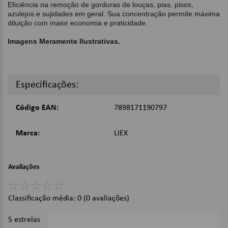
Eficiência na remoção de gorduras de louças, pias, pisos,
azulejos e sujidades em geral. Sua concentração permite máxima
diluição com maior economia e praticidade.
Imagens Meramente Ilustrativas.
Especificações:
Código EAN:
7898171190797
Marca:
LIEX
Avaliações
☆
☆
☆
☆
☆
Classificação média: 0
(0 avaliações)
5 estrelas
0%