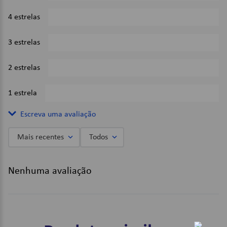
4 estrelas
0%
3 estrelas
0%
2 estrelas
0%
1 estrela
0%
Escreva uma avaliação
Mais recentes
Todos
Adicionar avaliação
Nenhuma avaliação
Título
Avalie o produto de 1 a 5 estrelas