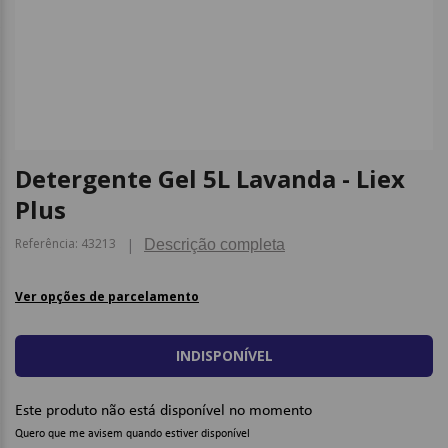
9
º
caderno
10
º
post it
Detergente Gel 5L Lavanda - Liex
Plus
Referência
:
43213
Descrição completa
Ver opções de parcelamento
INDISPONÍVEL
Este produto não está disponível no momento
Quero que me avisem quando estiver disponível