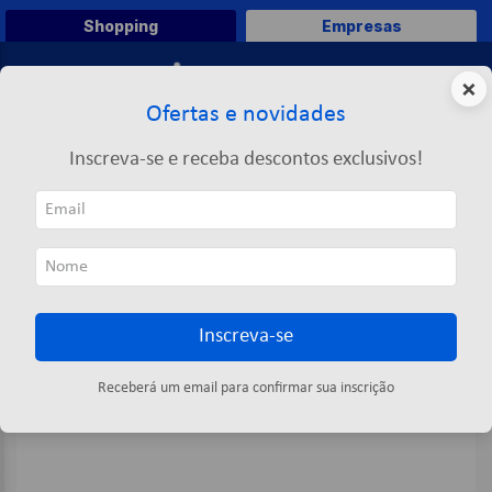
Shopping
Empresas
0
×
Ofertas e novidades
O que você deseja comprar?
Inscreva-se e receba descontos exclusivos!
TERMOS MAIS BUSCADOS
Limpeza
Detergente
Detergente Gel 5L Lavanda - Liex Plus
1
º
caneta
2
º
papel a4
3
º
papel toalha
Inscreva-se
4
º
saco lixo
5
º
pasta
Receberá um email para confirmar sua inscrição
6
º
marca texto
7
º
fita
8
º
papel higienico