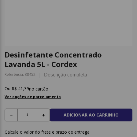
9
º
caderno
10
º
post it
Desinfetante Concentrado
Lavanda 5L - Cordex
Referência
:
38452
Descrição completa
R$
41
,
39
no cartão
Ver opções de parcelamento
ADICIONAR AO CARRINHO
－
＋