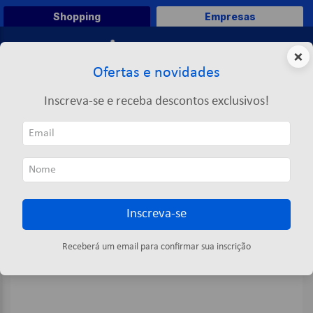
Shopping
Empresas
0
×
Ofertas e novidades
O que você deseja comprar?
Inscreva-se e receba descontos exclusivos!
TERMOS MAIS BUSCADOS
Limpeza
Desinfetante
Desinfetante Concentrado Lavanda 5L - Cordex
1
º
caneta
2
º
papel a4
3
º
papel toalha
Inscreva-se
4
º
saco lixo
5
º
pasta
Receberá um email para confirmar sua inscrição
6
º
marca texto
7
º
fita
8
º
papel higienico