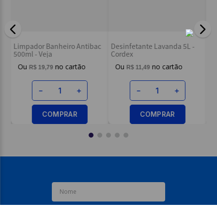
Escreva uma avaliação
De
La
Limpador Banheiro Antibac
Desinfetante Lavanda 5L -
R
500ml - Veja
Cordex
g -
à 
R$
19
,
79
R$
11
,
49
ENVIAR AVALIAÇÃO
－
＋
－
＋
COMPRAR
COMPRAR