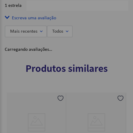
1 estrela
0%
Escreva uma avaliação
Mais recentes
Todos
Adicionar avaliação
Carregando avaliações…
Título
Produtos similares
Avalie o produto de 1 a 5 estrelas
★
★
★
★
★
Seu nome
Endereço de email