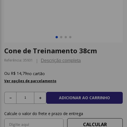
9
º
papel higienico
10
º
caderno
Cone de Treinamento 38cm
Referência
:
35931
Descrição completa
R$
14
,
79
no cartão
Ver opções de parcelamento
ADICIONAR AO CARRINHO
－
＋