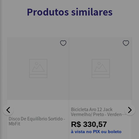
Produtos similares
k
Bicicleta Aro 12 Paty Lilás/
Verden
Kit Treino Roda Para
Rosa - Verden Bikes
Exercícios - MbTech
boleto
R$
340
,
79