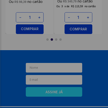
R$
66
,
39
Ou
3
x
de
R$ 113,59
－
＋
＋
－
＋
COMPRAR
R
COMPRAR
ASSINE JÁ