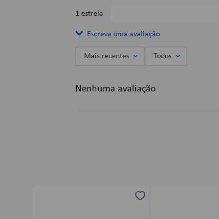
1 estrela
Escreva uma avaliação
Mais recentes
Todos
Adicionar avaliação
Nenhuma avaliação
Título
Avalie o produto de 1 a 5 estrelas
★
★
★
★
★
Seu nome
Endereço de email