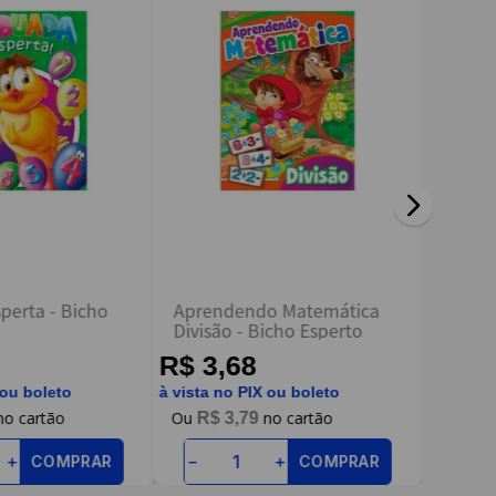
perta - Bicho
Aprendendo Matemática
Livro 
Divisão - Bicho Esperto
Fazend
Todoli
R$ 3,68
R$ 9
 ou boleto
à vista no PIX ou boleto
à vista n
R$
3
,
79
R$
COMPRAR
COMPRAR
＋
－
＋
－