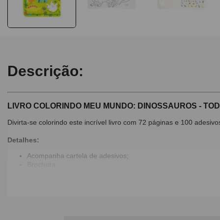
Descrição:
LIVRO COLORINDO MEU MUNDO: DINOSSAUROS - TO
Divirta-se colorindo este incrível livro com 72 páginas e 100 adesivo
Detalhes:
Acompanha cartela de adesivos;
Brochura;
72 Páginas;
Faixa Etária: A partir de 3 anos;
Dimensões: