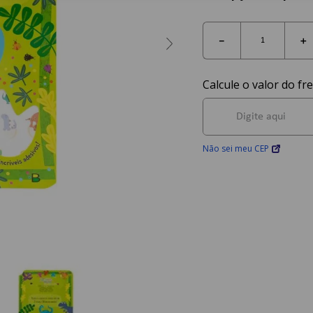
－
＋
Não sei meu CEP