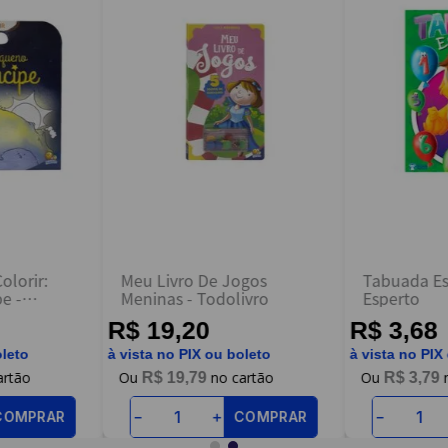
olorir:
Meu Livro De Jogos
Tabuada Es
e -
Meninas - Todolivro
Esperto
R$ 19,20
R$ 3,68
oleto
à vista no PIX ou boleto
à vista no PIX
R$
19
,
79
R$
3
,
79
COMPRAR
COMPRAR
－
＋
－