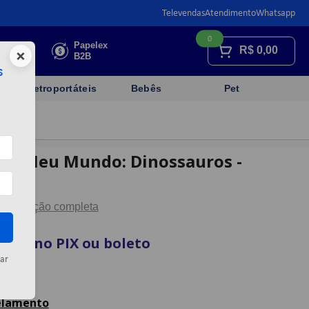
Televendas
Atendimento
Whatsapp
0
Faça sua
Papelex
R$
0,00
×
cotação
B2B
s
Eletroportáteis
Bebês
Pet
ndo Meu Mundo: Dinossauros -
Descrição completa
vista no PIX ou boleto
ar
artão
celamento