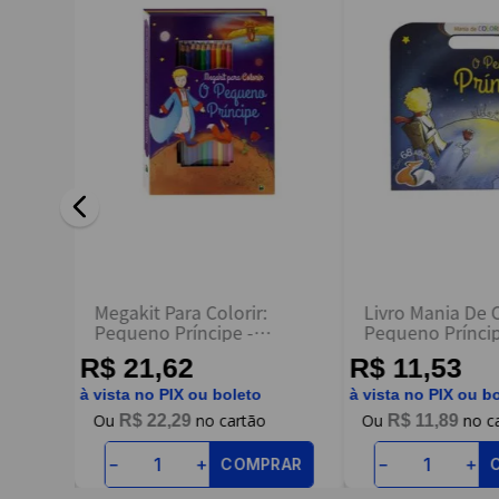
Escreva uma avaliação
ENVIAR AVALIAÇÃO
Livro
Megakit Para Colorir:
Livro Mania De C
Pequeno Príncipe -
Pequeno Príncip
Todolivro
Todolivro
R$ 21,62
R$ 11,53
à vista no PIX ou boleto
à vista no PIX ou b
R$
22
,
29
R$
11
,
89
RAR
COMPRAR
－
＋
－
＋