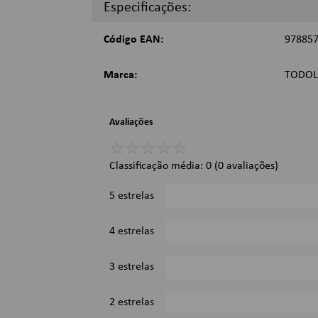
21,3 x 27,5cm;
Especificações:
Imagens Meramente Ilustrativas.
Código EAN:
97885
Marca:
TODOL
Avaliações
☆
☆
☆
☆
☆
Classificação média: 0
(0 avaliações)
5 estrelas
4 estrelas
3 estrelas
2 estrelas