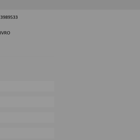
73989533
IVRO
0%
0%
0%
0%