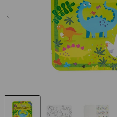
10
º
caderno