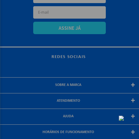
ASSINE JÁ
REDES SOCIAIS
+
SOBRE A MARCA
Sobre a papelex
+
ATENDIMENTO
Encarte Papelex
Blog Papelex
Perguntas Frequentes
+
Lojas Papelex
AJUDA
Como Comprar
Formas de Pagamento
Meus Pedidos
+
Central de Atendimento
HORÁRIOS DE FUNCIONAMENTO
Troca e Devolução
Fale Conosco