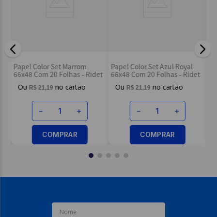
Papel Color Set Verde
Color Set Ma
olor Set Azul Royal
Bandeiral 66x48 Com 20
20 Folhas - N
Com 20 Folhas - Ridet
Folhas - Ridet
R$
21
,
19
R$
20
,
39
$
21
,
19
－
＋
－
－
＋
COMPRAR
COM
COMPRAR