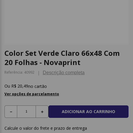
9
º
caderno
10
º
post it
Color Set Verde Claro 66x48 Com
20 Folhas - Novaprint
Referência
:
40992
Descrição completa
R$
20
,
49
no cartão
Ver opções de parcelamento
ADICIONAR AO CARRINHO
－
＋