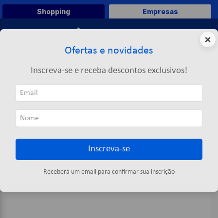
Shopping
Empresas
0
×
Ofertas e novidades
O que você deseja comprar?
Inscreva-se e receba descontos exclusivos!
TERMOS MAIS BUSCADOS
Escolar
Papéis
Papel Color Set
Color Set Verde Claro 66x48 Com 20 Folhas - Novaprint
1
º
caneta
2
º
papel a4
3
º
papel toalha
Inscreva-se
4
º
saco lixo
5
º
pasta
Receberá um email para confirmar sua inscrição
6
º
marca texto
7
º
fita
8
º
papel higienico