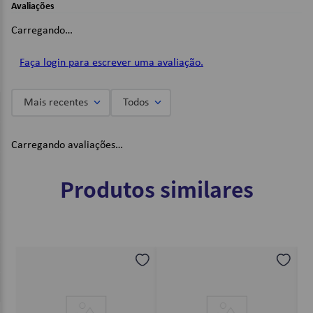
Dimensões:
Avaliações
66 x 48cm;
Carregando…
Imagens Meramente Ilustrativas.
Faça login para escrever uma avaliação.
Mais recentes
Todos
Carregando avaliações…
Produtos similares