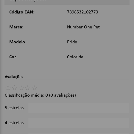
Fita de 20mm de Largura;
Componentes Em Nylon 6.6;
Código EAN:
7898532102773
Costura Dupla e Reforçada;
½ Argolas Soldadas;
Confortável e Anatômico;
Marca:
Number One Pet
Imagens Meramente Ilustrativas.
Modelo
Pride
Cor
Colorida
Avaliações
☆
☆
☆
☆
☆
Classificação média: 0
(0 avaliações)
5 estrelas
0%
4 estrelas
0%