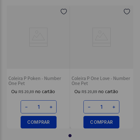
Endereço de email
Escreva uma avaliação
Coleira P Poken - Number
Coleira P One Love - Number
One Pet
One Pet
ENVIAR AVALIAÇÃO
R$
20
,
89
R$
20
,
89
－
＋
－
＋
COMPRAR
COMPRAR