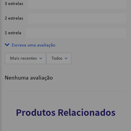
3 estrelas
0%
2 estrelas
0%
1 estrela
0%
Escreva uma avaliação
Mais recentes
Todos
Adicionar avaliação
Nenhuma avaliação
Título
Avalie o produto de 1 a 5 estrelas
Produtos Relacionados
★
★
★
★
★
Seu nome