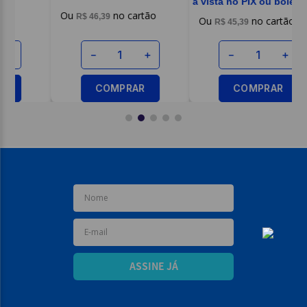
à vista no PIX ou boleto
R$
45
,
39
R$
45
,
39
－
＋
－
＋
COMPRAR
COMPRAR
ASSINE JÁ