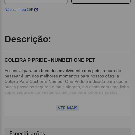
Não sei meu CEP
Descrição:
COLEIRA P PRIDE - NUMBER ONE PET
Essencial para um bom desenvolvimento dos pets, a hora de
passear é um dos melhores momentos para nossos cães, a
Coleira Para Cachorro Number One Pride​ é indicada para quem
busca passeios seguros e mais alegres, ela conta com uma linha
super segura e com estampa estilosa para todos os gostos.
Além disso, a Coleira Para Cachorro Number One Pride​
VER MAIS
acabamento de alta qualidade e muita sofisticação com certeza é
um item indispensável nos passeios com os peludos. Ajuste
perfeito ao corpo de cães com porte pequeno, médio e grande.
Detalhes:
Especificações: