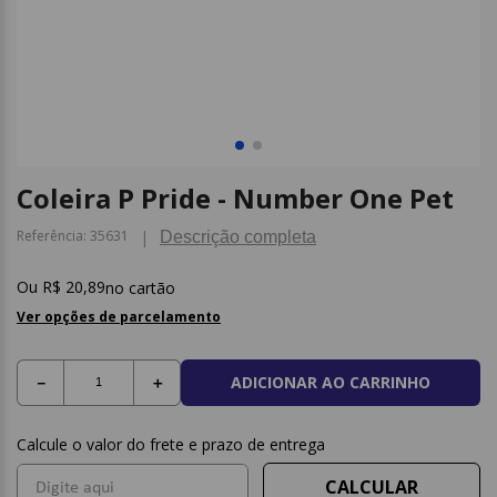
9
º
post it
10
º
caderno
Coleira P Pride - Number One Pet
Referência
:
35631
Descrição completa
R$
20
,
89
no cartão
Ver opções de parcelamento
ADICIONAR AO CARRINHO
－
＋