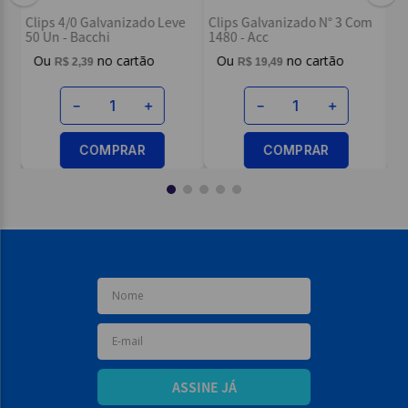
Cl
Clips 4/0 Galvanizado Leve
Clips Galvanizado N° 3 Com
45
50 Un - Bacchi
1480 - Acc
R$
2
,
39
R$
19
,
49
－
＋
－
＋
COMPRAR
COMPRAR
ASSINE JÁ