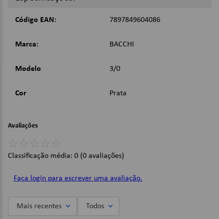
Imagens Meramente Ilustrativas.
Código EAN:
7897849604086
Marca:
BACCHI
Modelo
3/0
Cor
Prata
Avaliações
☆
☆
☆
☆
☆
Classificação média: 0
(0 avaliações)
Faça login para escrever uma avaliação.
Mais recentes
Todos