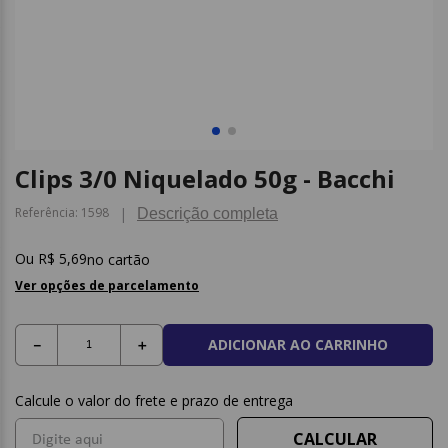
9
º
post it
10
º
caderno
Clips 3/0 Niquelado 50g - Bacchi
Referência
:
1598
Descrição completa
R$
5
,
69
no cartão
Ver opções de parcelamento
ADICIONAR AO CARRINHO
－
＋