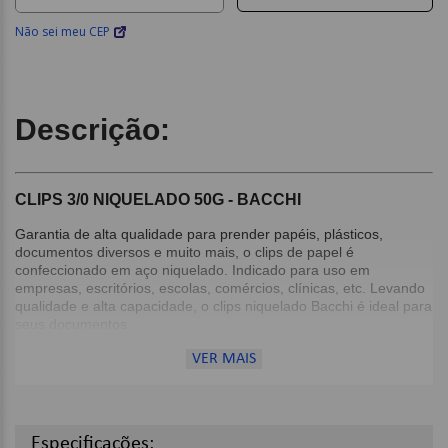
Não sei meu CEP
Descrição:
CLIPS 3/0 NIQUELADO 50G - BACCHI
Garantia de alta qualidade para prender papéis, plásticos,
documentos diversos e muito mais, o clips de papel é
confeccionado em aço niquelado. Indicado para uso em
empresas, escritórios, escolas, comércios, clínicas, etc. Levando
qualidade e alta capacidade, o clips niquelado Bacchi é ideal para
seus documentos.
VER MAIS
Detalhes:
Tipo 3/0;
Alta durabilidade;
Caixa com 50g;
Especificações: