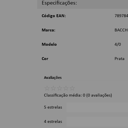
Especificações:
Código EAN:
78978
Marca:
BACCH
Modelo
4/0
Cor
Prata
Avaliações
☆
☆
☆
☆
☆
Classificação média: 0
(0 avaliações)
5 estrelas
4 estrelas