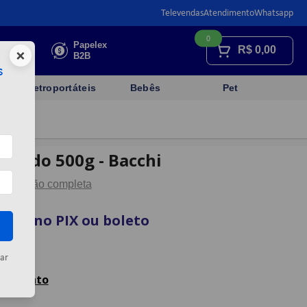
Televendas
Atendimento
Whatsapp
0
Faça sua
Papelex
R$
0,00
×
cotação
B2B
s
Eletroportáteis
Bebês
Pet
uelado 500g - Bacchi
Descrição completa
vista no PIX ou boleto
artão
ar
celamento