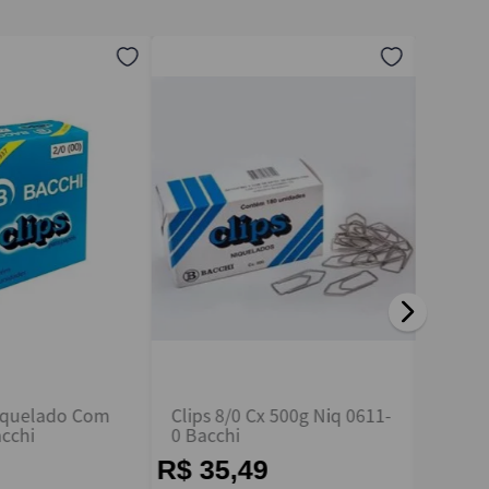
Niquelado Com
Clips 8/0 Cx 500g Niq 0611-
Clips 
acchi
0 Bacchi
50 Un 
R$ 35,49
R$ 2