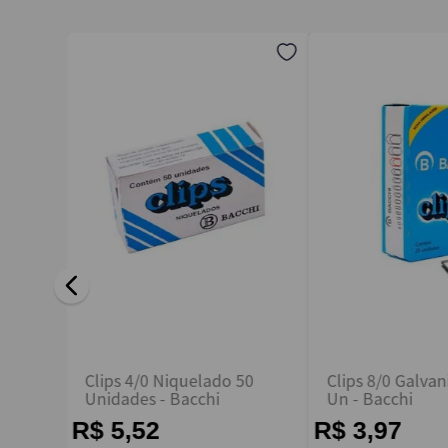
Endereço de email
Escreva uma avaliação
ENVIAR AVALIAÇÃO
o Leve
Clips 4/0 Niquelado 50
Clips 8/0 Galva
Unidades - Bacchi
Un - Bacchi
R$ 5,52
R$ 3,97