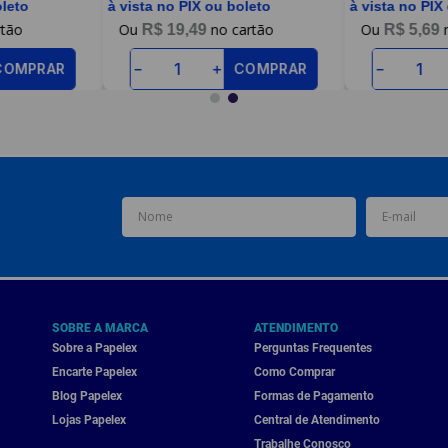
oleto
à vista no PIX ou boleto
à vista no PIX
R$
19
,
49
R$
5
,
69
COMPRAR
COMPRAR
－
＋
－
SOBRE A MARCA
ATENDIMENTO
Sobre a Papelex
Perguntas Frequentes
Encarte Papelex
Como Comprar
Blog Papelex
Formas de Pagamento
Lojas Papelex
Central de Atendimento
Trabalhe Conosco