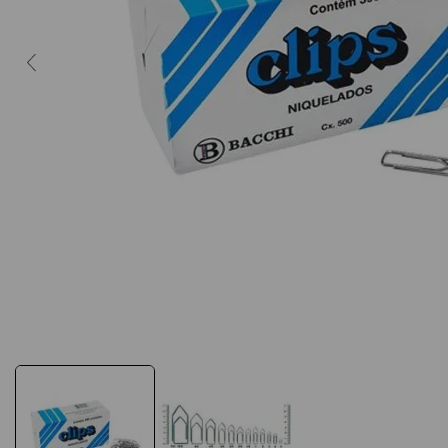
10
º
caderno