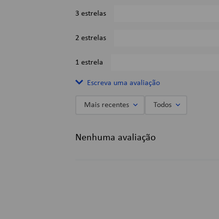
3 estrelas
2 estrelas
1 estrela
Escreva uma avaliação
Mais recentes
Todos
Adicionar avaliação
Nenhuma avaliação
Título
Avalie o produto de 1 a 5 estrelas
★
★
★
★
★
Seu nome