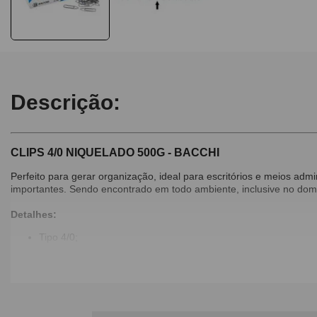
Descrição:
CLIPS 4/0 NIQUELADO 500G - BACCHI
Perfeito para gerar organização, ideal para escritórios e meios ad
importantes. Sendo encontrado em todo ambiente, inclusive no domés
Detalhes:
Tipo 4/0;
Material: Arame de aço com baixo teor de carbono;
Alta durabilidade;
Caixa com 500g;
Imagens Meramente Ilustrativas.