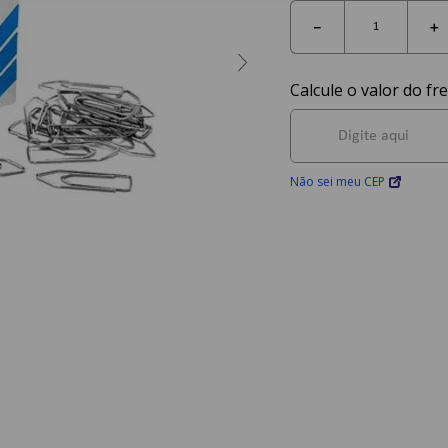
－
＋
Não sei meu CEP