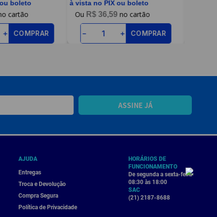
 ou boleto
à vista no PIX ou boleto
à vista n
R$
36
,
59
R$
COMPRAR
COMPRAR
＋
－
＋
－
ASSINE JÁ
AJUDA
HORÁRIOS DE
FUNCIONAMENTO
Entregas
De segunda a sexta-feira
08:30 às 18:00
Troca e Devolução
SAC
Compra Segura
(21) 2187-8688
Política de Privacidade