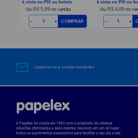
à vista no PIX ou boleto
à vista no PIX ou b
R$
5
,
69
R$
4
,
09
RAR
COMPRAR
－
＋
－
＋
Cadastre-se e receba novidades
A Papelex foi criada em 1993 com o propósito de oferecer
soluções otimizadas a seus clientes, reunindo em um só lugar
todos os suprimentos necessários para facilitar o seu dia a dia.