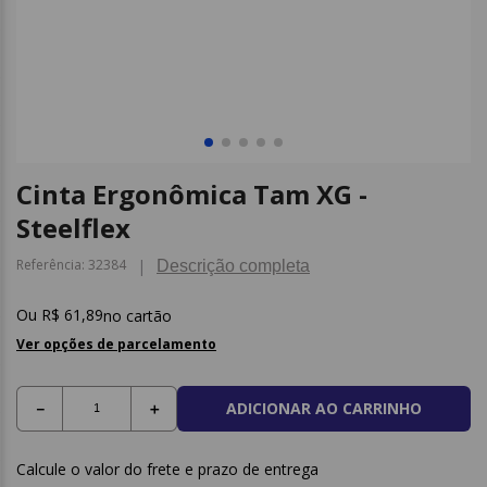
9
º
caderno
10
º
post it
Cinta Ergonômica Tam XG -
Steelflex
Referência
:
32384
Descrição completa
R$
61
,
89
no cartão
Ver opções de parcelamento
ADICIONAR AO CARRINHO
－
＋