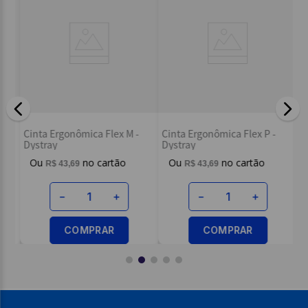
Endereço de email
Escreva uma avaliação
Ci
-
Cinta Ergonômica Flex M -
Cinta Ergonômica Flex P -
Dy
Dystray
Dystray
R$
43
,
69
R$
43
,
69
ENVIAR AVALIAÇÃO
－
＋
－
＋
COMPRAR
COMPRAR