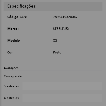
Fabricada com fios de propriedade elástica;
Especificações:
Fechamento com duplo elástico para auxiliar na tensão e
garantir melhor conformação;
Suspensório com regulagem;
Código EAN:
7898419320047
Hastes flexíveis que auxiliam na sustentação e correção da
postura;
Composição: 70% poliéster e 30% elastômero;
Marca:
STEELFLEX
Cor: Preto;
Modelo
XG
Aplicações:
Indicado para os segmentos de Indústrias (almoxarifado,
Cor
Preto
expedição, etc), construção civil, supermercados,
laboratórios, transporte de mercadorias, motoristas,
telemarketing, estoquistas, prática de esportes e qualquer
Avaliações
outra atividade que possa causar sobrecarga na
musculatura das costas e abdômen. Praticantes de
Carregando…
exercícios que alta carga, treinos de alta intensidade e
treino funcional.
5 estrelas
0%
Dimensões:
115cm x 21cm;
4 estrelas
0%
Imagens Meramente Ilustrativas.