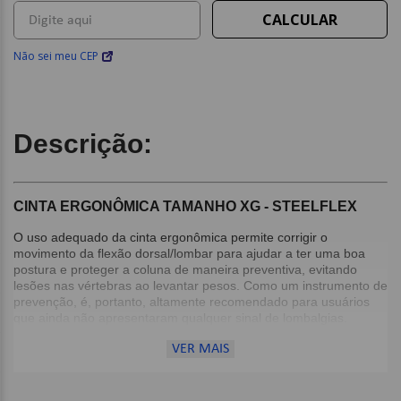
Não sei meu CEP
Descrição:
CINTA ERGONÔMICA TAMANHO XG - STEELFLEX
O uso adequado da cinta ergonômica permite corrigir o
movimento da flexão dorsal/lombar para ajudar a ter uma boa
postura e proteger a coluna de maneira preventiva, evitando
lesões nas vértebras ao levantar pesos. Como um instrumento de
prevenção, é, portanto, altamente recomendado para usuários
que ainda não apresentaram qualquer sinal de lombalgias.
Recomenda-se consulta médica caso o usuário já tenha
VER MAIS
registrado algum caso de lesão na coluna.
Detalhes: