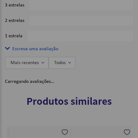
3 estrelas
0%
2 estrelas
0%
1 estrela
0%
Escreva uma avaliação
Mais recentes
Todos
Adicionar avaliação
Carregando avaliações…
Título
Produtos similares
Avalie o produto de 1 a 5 estrelas
★
★
★
★
★
Seu nome