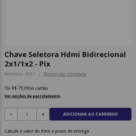
9
º
borracha
10
º
fita
Chave Seletora Hdmi Bidirecional
2x1/1x2 - Pix
Referência
:
43912
Descrição completa
R$
75
,
09
no cartão
Ver opções de parcelamento
ADICIONAR AO CARRINHO
－
＋