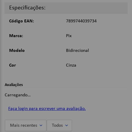
Dispensa o uso de fonte externa.
Especificações:
Dimensões:
Código EAN:
7899744039734
A x L x C: 4,7 x 20 x 8 cm;
Peso: 0,115 kg;
Marca:
Pix
Imagens Meramente Ilustrativas.
Modelo
Bidirecional
Cor
Cinza
Avaliações
Carregando…
Faça login para escrever uma avaliação.
Mais recentes
Todos