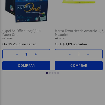
5
º
marca texto
9
º
papel higienico
6
º
pasta
10
º
caderno
7
º
fita
8
º
post it
Papel A4 Office 75g C/500
Marca Texto Needs Amarelo -
Paper One
Maxprint
9
º
papel higienico
Ref.
51396
Ref.
44730
10
º
caderno
Ou
R$ 26,59
no cartão
Ou
R$ 1,09
no cartão
－
＋
－
＋
COMPRAR
COMPRAR