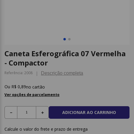
9
º
papel higienico
10
º
caderno
Caneta Esferográfica 07 Vermelha
- Compactor
Referência
:
2008
Descrição completa
R$
0
,
89
no cartão
Ver opções de parcelamento
ADICIONAR AO CARRINHO
－
＋