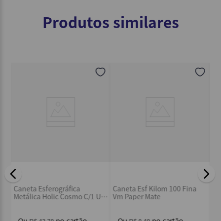
Produtos similares
Ca
Caneta Esferográfica
Caneta Esf Kilom 100 Fina
Ba
Metálica Holic Cosmo C/1 UN
Vm Paper Mate
- Tris