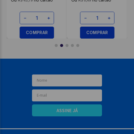
R$
43
,
79
R$
0
,
49
－
＋
－
＋
COMPRAR
COMPRAR
ASSINE JÁ