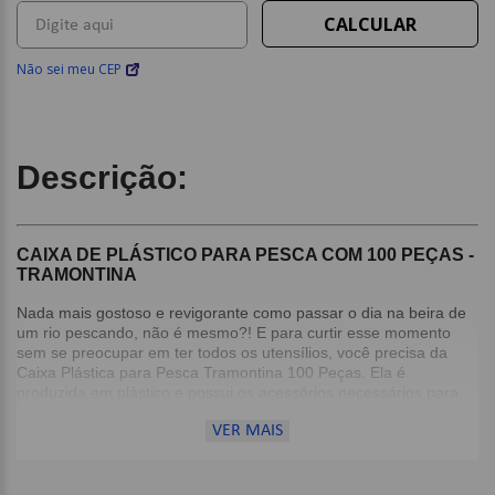
Não sei meu CEP
Descrição:
CAIXA DE PLÁSTICO PARA PESCA COM 100 PEÇAS -
TRAMONTINA
Nada mais gostoso e revigorante como passar o dia na beira de
um rio pescando, não é mesmo?! E para curtir esse momento
sem se preocupar em ter todos os utensílios, você precisa da
Caixa Plástica para Pesca Tramontina 100 Peças. Ela é
produzida em plástico e possui os acessórios necessários para
sua pesca ficar totalmente equipada: bóias, chumbos, linhas e
VER MAIS
anzóis de diversos tamanhos. Eles ficam organizados e seguros,
pois sua tampa organizadora possui 11 divisórias e conta com
duas travas plásticas, além de possibilitar o uso de cadeado. A
escolha perfeita para você que ama pescar, seja profissional ou