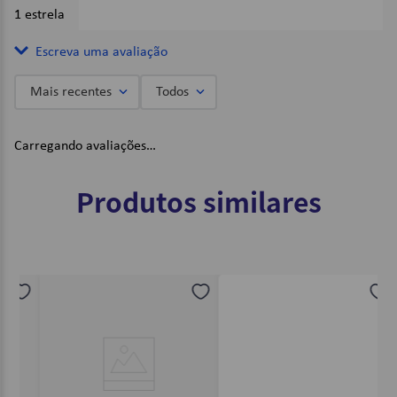
1 estrela
0%
Escreva uma avaliação
Mais recentes
Todos
Adicionar avaliação
Carregando avaliações…
Título
Produtos similares
Avalie o produto de 1 a 5 estrelas
★
★
★
★
★
Seu nome
Endereço de email