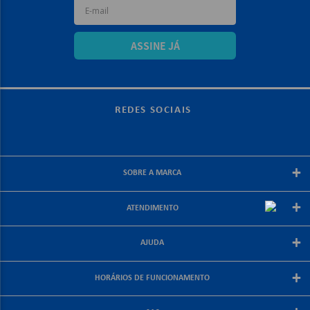
ASSINE JÁ
REDES SOCIAIS
+
SOBRE A MARCA
Sobre a papelex
+
ATENDIMENTO
Encarte Papelex
Blog Papelex
Perguntas Frequentes
+
Lojas Papelex
AJUDA
Como Comprar
Formas de Pagamento
Meus Pedidos
+
Central de Atendimento
HORÁRIOS DE FUNCIONAMENTO
Troca e Devolução
Fale Conosco
Política de Frete Grátis
De segunda a sexta-feira