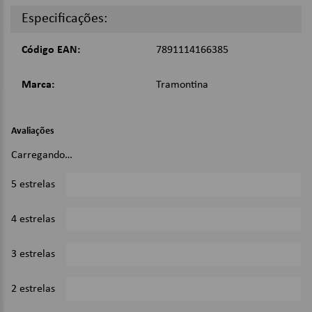
amador!
Especificações:
Itens inclusos na caixa:
Código EAN:
7891114166385
10 Anzois nº 6, 10 Anzois nº 1, 10 Anzois nº 6/0, 10 Anzois
nº 5/0;
5 Boias 25 mm, 5 Boias 30 mm, 5 Boias 40 mm, 5 Boias 50
Marca:
Tramontina
mm;
10 Destorcedores 30 mm, 10 Destorcedores 45 mm;
5 Chumbos 10 g, 5 Chumbos 25 g, 5 Chumbos 50 g, 4
Chumbos 60 g;
Avaliações
1 Linha 0.40 - 100 metros.
Carregando…
Detalhes:
5 estrelas
0%
Capacidade de carga interna: 12 Kg;
Sempre manter as caixas trancadas durante sua
4 estrelas
0%
movimentação ou transporte;
Não apoiar peças sobre as caixas para realizar qualquer
trabalho;
3 estrelas
0%
Imagens Meramente Ilustrativas.
2 estrelas
0%