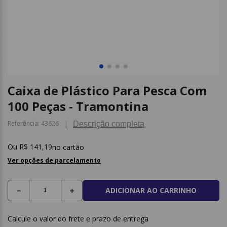
9
º
caderno
10
º
post it
Caixa de Plástico Para Pesca Com
100 Peças - Tramontina
Referência
:
43626
Descrição completa
R$
141
,
19
no cartão
Ver opções de parcelamento
ADICIONAR AO CARRINHO
－
＋