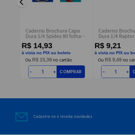
ENVIAR AVALIAÇÃO
/4
Caderno Brochura Capa
Caderno Brochu
Dura 1/4 Spidey 80 folhas
Dura 1/4 Raptor 
Sortido - Tilibra
R$ 14,93
R$ 9,21
à vista no PIX ou boleto
à vista no PIX ou b
R$
15
,
39
R$
9
,
49
RAR
COMPRAR
－
＋
－
＋
Cadastre-se e receba novidades