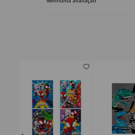
Nenhuma avaliação
Título
Avalie o produto de 1 a 5 estrelas
★
★
★
★
★
Seu nome
Endereço de email
Escreva uma avaliação