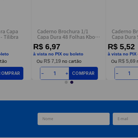
ra Capa
Caderno Brochura 1/1
Caderno Br
- Tilibra
Capa Dura 48 Folhas Kbom
Capa Dura 
Azul - São Domingos
Verde - Sã
R$ 6,97
R$ 5,52
oleto
à vista no PIX ou boleto
à vista no PIX
R$
7
,
19
R$
5
,
69
COMPRAR
COMPRAR
－
＋
－