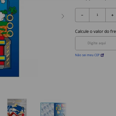
－
＋
Não sei meu CEP