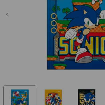
10
º
caderno