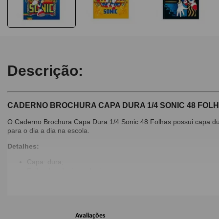
Descrição:
CADERNO BROCHURA CAPA DURA 1/4 SONIC 48 FOLHA
O Caderno Brochura Capa Dura 1/4 Sonic 48 Folhas possui capa dur
para o dia a dia na escola.
Detalhes:
Capa: dura;
Folha de adesivos: dupla;
Folhas: pautadas;
Parte interna da capa decorada;
Número de folhas: 48 folhas;
Produto certificado: FSC;
Capa Sortida - Não é possível escolher a capa, enviamos con
Avaliações