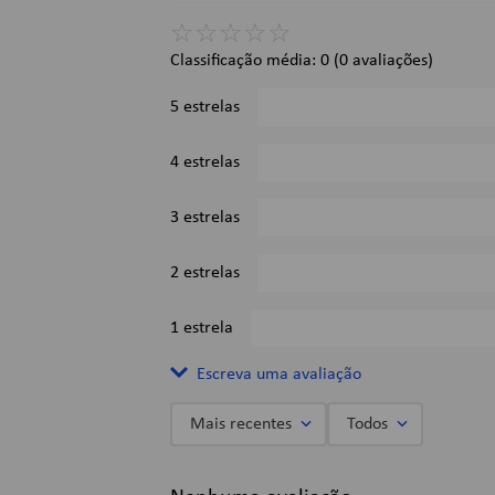
☆
☆
☆
☆
☆
Dimensões:
Classificação média: 0
(0 avaliações)
Formato: 140mm x 200mm;
Gramatura: 56 g/m².
5 estrelas
Imagens Meramente Ilustrativas.
4 estrelas
3 estrelas
2 estrelas
1 estrela
Escreva uma avaliação
Mais recentes
Todos
Adicionar avaliação