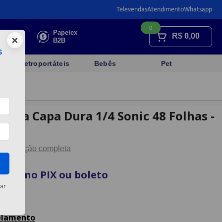
Televendas
Atendimento
Whatsapp
0
Faça sua
Papelex
R$
0,00
×
cotação
B2B
s
Eletroportáteis
Bebês
Pet
hura Capa Dura 1/4 Sonic 48 Folhas -
Descrição completa
vista no PIX ou boleto
ar
artão
celamento