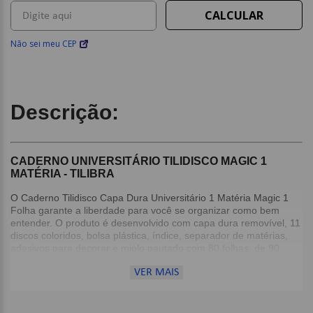
Não sei meu CEP
Descrição:
CADERNO UNIVERSITÁRIO TILIDISCO MAGIC 1
MATÉRIA - TILIBRA
O Caderno Tilidisco Capa Dura Universitário 1 Matéria Magic 1
Folha garante a liberdade para você se organizar como bem
entender. O produto é desenvolvido com capa dura removível, 11
discos coloridos, bolsa plástica, índice, separador de matérias,
adesivos para decorar e miolo pautado com 80 folhas, de 90
g/m², soltas que podem ser tiradas e adicionadas quantas vezes
VER MAIS
quiser.
Além disso, as folhas desse caderno são compatíveis com o
aplicativo Tilibra Connect, disponível gratuitamente na Apple