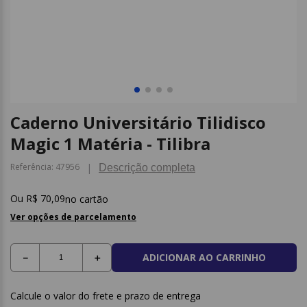
9
º
post it
10
º
caderno
Caderno Universitário Tilidisco
Magic 1 Matéria - Tilibra
Referência
:
47956
Descrição completa
R$
70
,
09
no cartão
Ver opções de parcelamento
ADICIONAR AO CARRINHO
－
＋