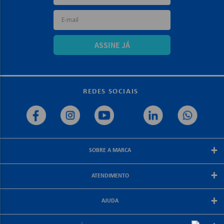
ASSINE JÁ
REDES SOCIAIS
+
SOBRE A MARCA
Sobre a papelex
+
ATENDIMENTO
Encarte Papelex
Blog Papelex
Perguntas Frequentes
+
Lojas Papelex
AJUDA
Como Comprar
Formas de Pagamento
Meus Pedidos