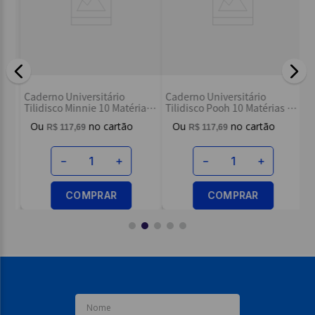
Dimensões:
Formato: 200mm x 275mm;
Gramatura: 90g/m²;
Imagens Meramente Ilustrativas.
Ca
Caderno Universitário
Caderno Universitário
Ti
Tilidisco Minnie 10 Matérias -
Tilidisco Pooh 10 Matérias -
- T
Tilibra
Tilibra
R$
117
,
69
R$
117
,
69
－
＋
－
＋
COMPRAR
COMPRAR