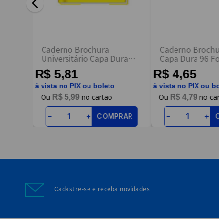
ENVIAR AVALIAÇÃO
apa
Caderno Brochura
Caderno Brochu
esas
Universitário Capa Dura
Capa Dura 96 Fo
48fl Amarelo Lift - Credeal
- Nova Caderno
R$ 5,81
R$ 4,65
à vista no PIX ou boleto
à vista no PIX ou b
R$
5
,
99
R$
4
,
79
RAR
COMPRAR
－
＋
－
＋
Cadastre-se e receba novidades