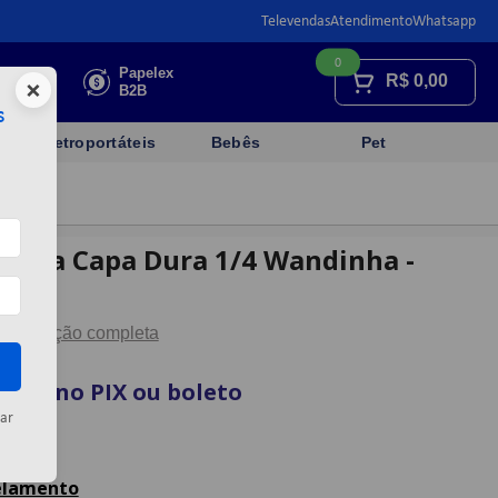
Televendas
Atendimento
Whatsapp
0
Faça sua
Papelex
R$
0,00
×
cotação
B2B
s
Eletroportáteis
Bebês
Pet
hura Capa Dura 1/4 Wandinha -
Descrição completa
vista no PIX ou boleto
ar
artão
celamento