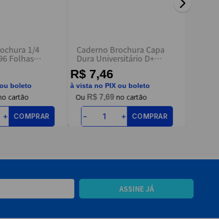
ochura 1/4
Caderno Brochura Capa
Cader
96 Folhas
Dura Universitário D+
Univers
Nova Cadernos
Verde 48 Folhas - Tilibra
- Cred
R$ 7,46
R$ 5
 ou boleto
à vista no PIX ou boleto
à vista n
R$
7
,
69
R$
COMPRAR
COMPRAR
＋
－
＋
－
ASSINE JÁ