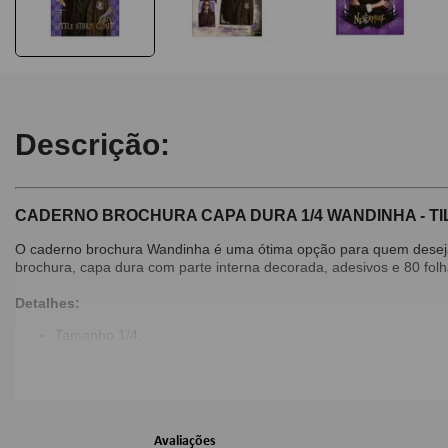
Descrição:
CADERNO BROCHURA CAPA DURA 1/4 WANDINHA - TI
O caderno brochura Wandinha é uma ótima opção para quem deseja
brochura, capa dura com parte interna decorada, adesivos e 80 folh
Detalhes:
Tamanho 1/4;
Capa Dura;
Folhas Pautadas;
80 Folhas;
Capas Sortidas - não é possível escolher, enviamos conforme 
Avaliações