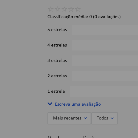
Dimensões:
☆
☆
☆
☆
☆
Gramatura: 56g/m²;
Classificação média: 0
(0 avaliações)
Formato: 140mm x 200mm;
Imagens Meramente Ilustrativas.
5 estrelas
4 estrelas
3 estrelas
2 estrelas
1 estrela
Escreva uma avaliação
Mais recentes
Todos
Adicionar avaliação