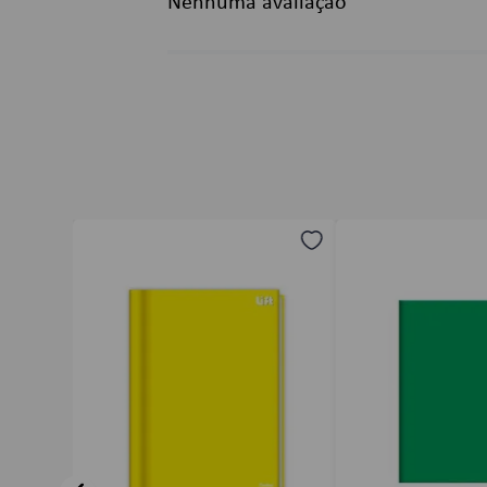
Nenhuma avaliação
Título
Avalie o produto de 1 a 5 estrelas
★
★
★
★
★
Seu nome
Endereço de email
Escreva uma avaliação