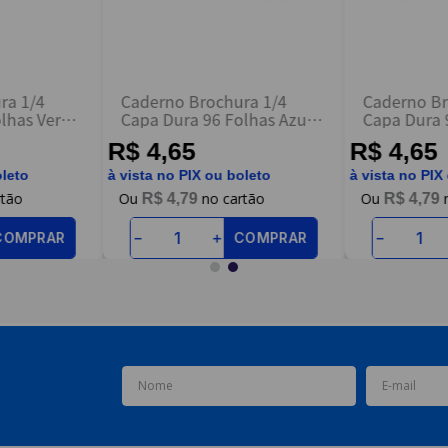
ra 1/4
Caderno Brochura 1/4
Caderno Br
lhas Verde
Capa Dura 96 Folhas Azul -
Capa Dura 
s
Nova Cadernos
Amarelo - 
R$ 4,65
R$ 4,65
oleto
à vista no PIX ou boleto
à vista no PIX
R$
4
,
79
R$
4
,
79
COMPRAR
COMPRAR
－
＋
－