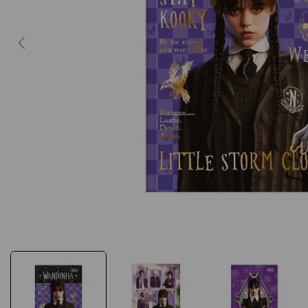
10
º
caderno