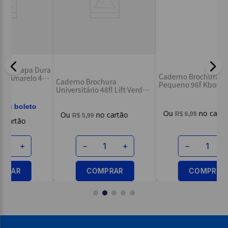
Caderno Brochura 1/4
C
Caderno Brochura 1/4
Pequeno 96f Kbom Amarelo
P
de -
Pequeno 96f Kbom
- SD
-
Vermelho - SD
R$
6
,
59
R$
6
,
09
－
＋
－
＋
COMPRAR
COMPRAR