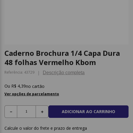
9
º
post it
10
º
caderno
Caderno Brochura 1/4 Capa Dura
48 folhas Vermelho Kbom
Referência
:
43729
Descrição completa
R$
4
,
39
no cartão
Ver opções de parcelamento
ADICIONAR AO CARRINHO
－
＋