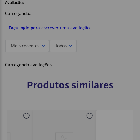
Avaliações
Tamanho 1/4;
Capa Dura Costurada;
Carregando…
Folhas pautadas;
Folhas internas: Papel Offset 56g/m;
48 Folhas;
Faça login para escrever uma avaliação.
Cor: Vermelho;
Mais recentes
Todos
Dimensões:
Formato: 140 x 200mm;
Carregando avaliações…
Imagens Meramente Ilustrativas.
Produtos similares