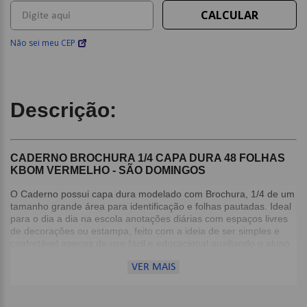
Não sei meu CEP
Descrição:
CADERNO BROCHURA 1/4 CAPA DURA 48 FOLHAS
KBOM VERMELHO - SÃO DOMINGOS
O Caderno possui capa dura modelado com Brochura, 1/4 de um
tamanho grande área para identificação e folhas pautadas. Ideal
para o dia a dia na escola anotações diárias com espaços livres
de decorações ou estampa, feito com a ideia de ser simples e
confortável apenas de uso fácil e educacional auxiliando o aluno
no desenvolvimento da coordenação motora e no aprendizado da
VER MAIS
escrita.
Detalhes: