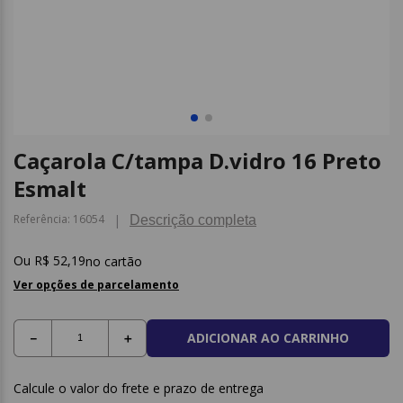
9
º
borracha
10
º
fita
Caçarola C/tampa D.vidro 16 Preto
Esmalt
Referência
:
16054
Descrição completa
R$
52
,
19
no cartão
Ver opções de parcelamento
ADICIONAR AO CARRINHO
－
＋