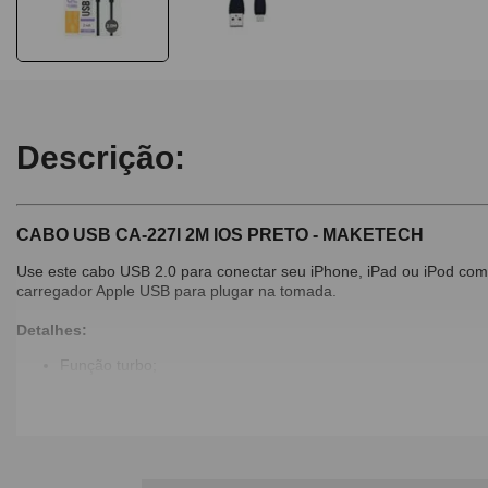
Descrição:
CABO USB CA-227I 2M IOS PRETO - MAKETECH
Use este cabo USB 2.0 para conectar seu iPhone, iPad ou iPod com 
carregador Apple USB para plugar na tomada.
Detalhes:
Função turbo;
Entrada USB;
Saída Tipo IOS;
Não enrola;
Cor: Preto;