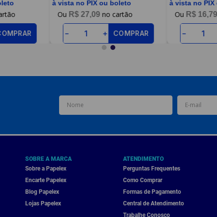
oleto
à vista no PIX ou boleto
à vista no PIX
R$
27
,
09
R$
16
,
7
COMPRAR
COMPRAR
－
＋
－
SOBRE A MARCA
ATENDIMENTO
Sobre a Papelex
Perguntas Frequentes
Encarte Papelex
Como Comprar
Blog Papelex
Formas de Pagamento
Lojas Papelex
Central de Atendimento
Trabalhe Conosco