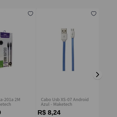
Ca-201a 2M
Cabo Usb XS-07 Android
Cabo T
ketech
Azul - Maketech
Displa
1.8m
9
R$ 8,24
R$ 1