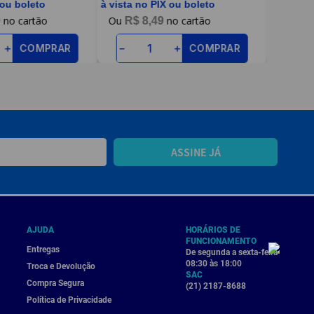
 ou boleto
à vista no PIX ou boleto
à vista n
9
R$
8
,
49
R$
COMPRAR
COMPRAR
＋
－
＋
－
ASSINE JÁ
AJUDA
HORÁRIOS DE
FUNCIONAMENTO
Entregas
De segunda a sexta-feira
08:30 às 18:00
Troca e Devolução
SAC
Compra Segura
(21) 2187-8688
Política de Privacidade