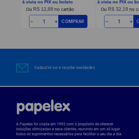
à vista no PIX ou boleto
à vista no PIX ou b
R$
12
,
89
R$
32
,
19
RAR
COMPRAR
－
＋
－
＋
Cadastre-se e receba novidades
A Papelex foi criada em 1993 com o propósito de oferecer
soluções otimizadas a seus clientes, reunindo em um só lugar
todos os suprimentos necessários para facilitar o seu dia a dia.