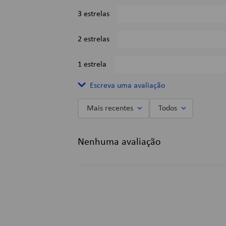
3 estrelas
2 estrelas
1 estrela
Escreva uma avaliação
Mais recentes
Todos
Adicionar avaliação
Nenhuma avaliação
Título
Avalie o produto de 1 a 5 estrelas
★
★
★
★
★
Seu nome