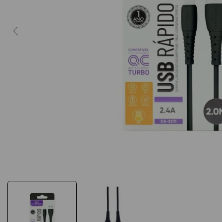
10
º
post it