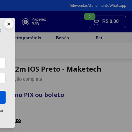
Televendas
Atendimento
Whatsapp
0
Faça sua
Papelex
R$
0,00
×
cotação
B2B
s
Eletroportáteis
Bebês
Pet
227i 2m IOS Preto - Maketech
Descrição completa
vista no PIX ou boleto
artão
ar
celamento