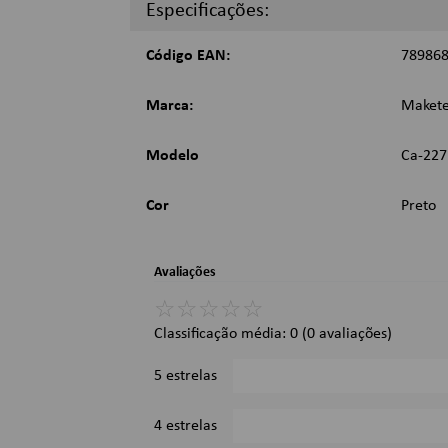
Dimensões:
Especificações:
2 metros;
Código EAN:
78986
Imagens Meramente Ilustrativas.
Marca:
Maket
Modelo
Ca-227
Cor
Preto
Avaliações
☆
☆
☆
☆
☆
Classificação média: 0
(0 avaliações)
5 estrelas
4 estrelas