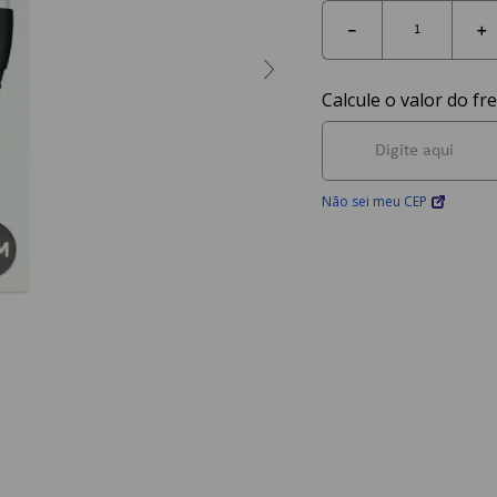
－
＋
Não sei meu CEP