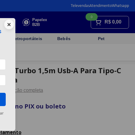
Televendas
Atendimento
Whatsapp
0
Faça sua
Papelex
R$
0,00
×
cotação
B2B
s
Eletroportáteis
Bebês
Pet
dor Turbo 1,5m Usb-A Para Tipo-C
vilha
Descrição completa
vista no PIX ou boleto
ar
artão
celamento