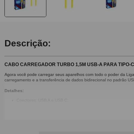
Descrição:
CABO CARREGADOR TURBO 1,5M USB-A PARA TIPO-
Agora você pode carregar seus aparelhos com todo o poder da Li
carregamento e a transferência de dados bidirecional no padrão US
Detalhes:
Coectores: USB A e USB C;
Corrente: 2.4A ;
Potência Elétrica: 12W;
Tamanho do Cabo: 1,5 Metros.
Dimensões: