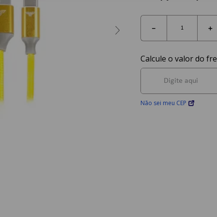
－
＋
Não sei meu CEP