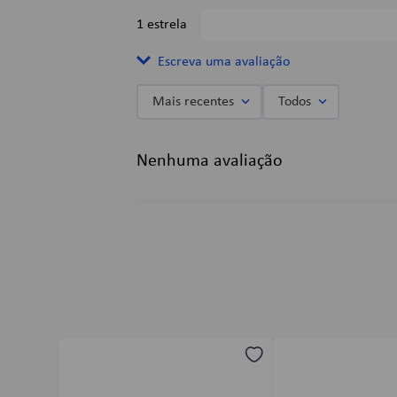
1 estrela
Escreva uma avaliação
Mais recentes
Todos
Adicionar avaliação
Nenhuma avaliação
Título
Avalie o produto de 1 a 5 estrelas
★
★
★
★
★
Seu nome
Endereço de email