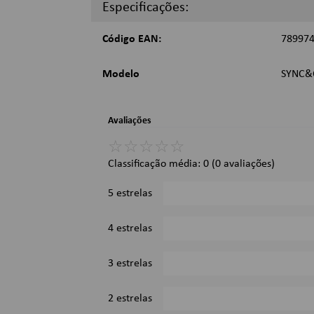
Especificações:
2,50 x 8,00 x 20,00 cm.
Imagens Meramente Ilustrativas.
Código EAN:
78997
Modelo
SYNC&
Avaliações
☆
☆
☆
☆
☆
Classificação média: 0
(0 avaliações)
5 estrelas
4 estrelas
3 estrelas
2 estrelas