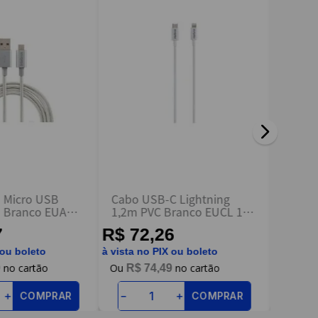
 Micro USB
Cabo USB-C Lightning
Cabo 
n Branco EUAB
1,2m PVC Branco EUCL 12
1,5m 
lbras
PB - Intelbras
Batma
7
R$ 72,26
R$ 3
 ou boleto
à vista no PIX ou boleto
à vista n
9
R$
74
,
49
R$
COMPRAR
COMPRAR
＋
－
＋
－