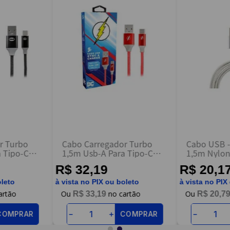
r Turbo
Cabo Carregador Turbo
Cabo USB -
 Tipo-C
1,5m Usb-A Para Tipo-C
1,5m Nylo
Flash
15NB - Inte
R$ 32,19
R$ 20,1
oleto
à vista no PIX ou boleto
à vista no PIX
R$
33
,
19
R$
20
,
7
COMPRAR
COMPRAR
－
＋
－