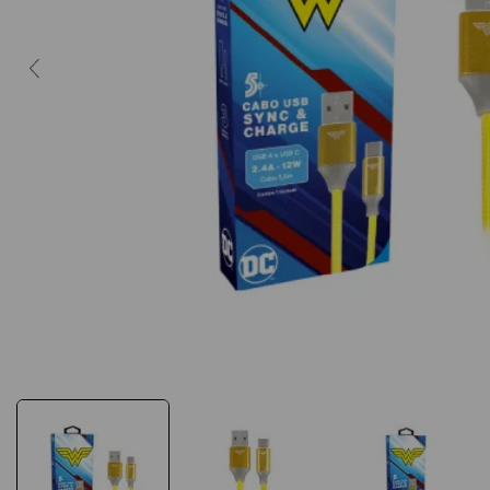
10
º
caderno