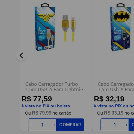
Escreva uma avaliação
ENVIAR AVALIAÇÃO
rbo
Cabo Carregador Turbo
Cabo Carregado
htning
1,5m USB-A Para Lightning
1,5m Usb-A Para
Mulher Maravilha
Batman
R$ 77,59
R$ 32,19
à vista no PIX ou boleto
à vista no PIX ou b
R$
79
,
99
R$
33
,
19
RAR
COMPRAR
－
＋
－
＋