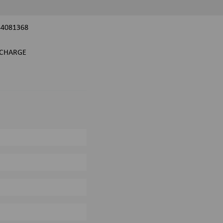
44081368
CHARGE
0%
0%
0%
0%