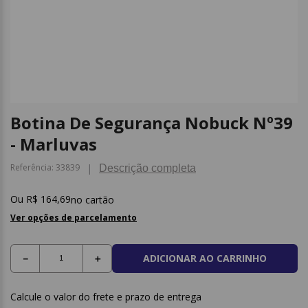
9
º
borracha
10
º
fita
Botina De Segurança Nobuck Nº39
- Marluvas
Referência
:
33839
Descrição completa
R$
164
,
69
no cartão
Ver opções de parcelamento
ADICIONAR AO CARRINHO
－
＋