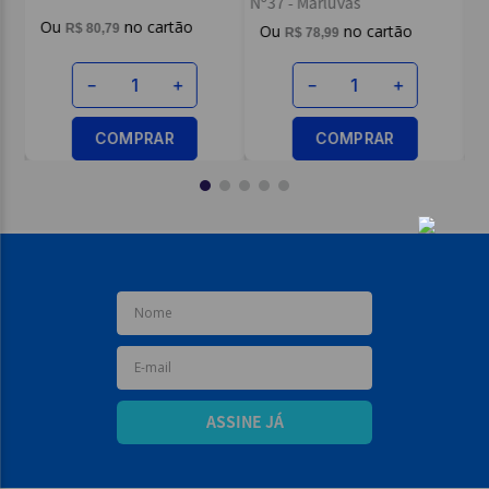
Nº37 - Marluvas
R$
80
,
79
R$
78
,
99
－
＋
－
＋
COMPRAR
COMPRAR
ASSINE JÁ