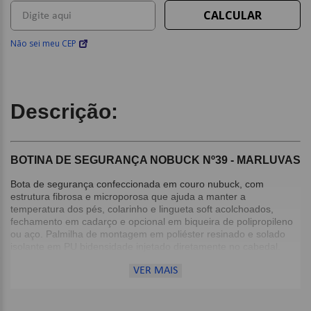
Não sei meu CEP
Descrição:
BOTINA DE SEGURANÇA NOBUCK Nº39 - MARLUVAS
Bota de segurança confeccionada em couro nubuck, com
estrutura fibrosa e microporosa que ajuda a manter a
temperatura dos pés, colarinho e lingueta soft acolchoados,
fechamento em cadarço e opcional em biqueira de polipropileno
ou aço. Palmilha de montagem em poliéster resinado e solado
isolante em PU bidensidade injetado diretamente no cabedal.
VER MAIS
Detalhes:
Biqueira de polipropileno;
Colarinho e lingueta soft acolchoados;