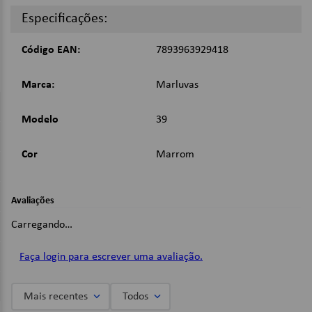
Solado: Isolante PU bidensidade;
Especificações:
Fechamento em cadarço;
Palmilha de montagem em poliéster resinado;
Tamanho 39;
Código EAN:
7893963929418
Imagens Meramente Ilustrativas.
Marca:
Marluvas
Modelo
39
Cor
Marrom
Avaliações
Carregando…
Faça login para escrever uma avaliação.
Mais recentes
Todos