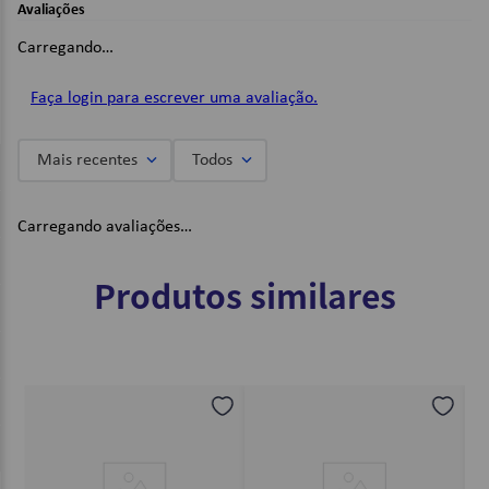
Avaliações
2 unidades;
Carregando…
Cores Sortidas;
Borracha temática.
Faça login para escrever uma avaliação.
Imagens Meramente Ilustrativas.
Mais recentes
Todos
Carregando avaliações…
Produtos similares