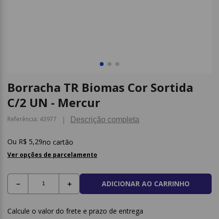
9
º
caderno
10
º
post it
Borracha TR Biomas Cor Sortida
C/2 UN - Mercur
Referência
:
43977
Descrição completa
R$
5
,
29
no cartão
Ver opções de parcelamento
ADICIONAR AO CARRINHO
－
＋