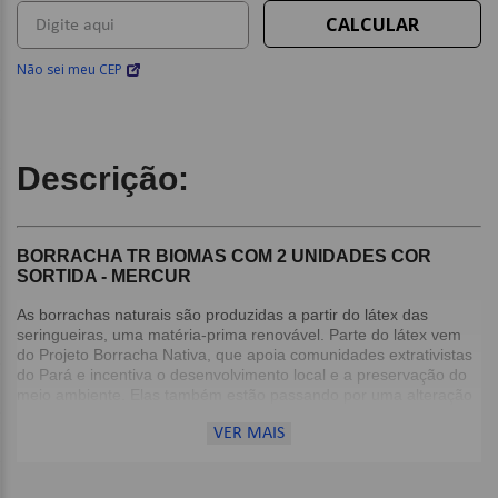
Não sei meu CEP
Descrição:
BORRACHA TR BIOMAS COM 2 UNIDADES COR
SORTIDA - MERCUR
As borrachas naturais são produzidas a partir do látex das
seringueiras, uma matéria-prima renovável. Parte do látex vem
do Projeto Borracha Nativa, que apoia comunidades extrativistas
do Pará e incentiva o desenvolvimento local e a preservação do
meio ambiente. Elas também estão passando por uma alteração
em sua formulação, substituindo uma carga mineral, não
VER MAIS
renovável, por uma matéria-prima vegetal, a fécula de mandioca.
Com isso, passam a ter uma composição até 77% renovável.
Detalhes: