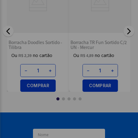
 Un
Bo
Borracha Doodles Sortido -
Borracha TR Fun Sortido C/2
Re
Tilibra
UN - Mercur
- 
R$
2
,
39
R$
4
,
89
－
＋
－
＋
COMPRAR
COMPRAR