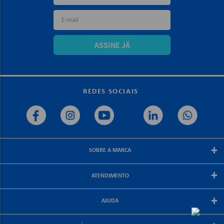
ASSINE JÁ
REDES SOCIAIS
+
SOBRE A MARCA
Sobre a papelex
+
ATENDIMENTO
Encarte Papelex
Blog Papelex
Perguntas Frequentes
+
Lojas Papelex
AJUDA
Como Comprar
Formas de Pagamento
Meus Pedidos