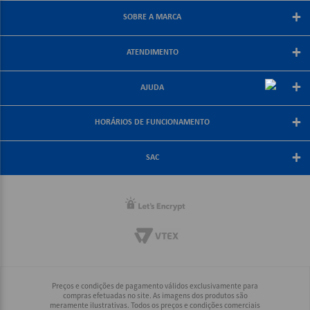
+
SOBRE A MARCA
Sobre a papelex
+
ATENDIMENTO
Encarte Papelex
Blog Papelex
Perguntas Frequentes
+
Lojas Papelex
AJUDA
Como Comprar
Formas de Pagamento
Meus Pedidos
+
Central de Atendimento
HORÁRIOS DE FUNCIONAMENTO
Troca e Devolução
Fale Conosco
Política de Frete Grátis
De segunda a sexta-feira
+
Compra Segura
08:30 às 18:00
SAC
Política de Privacidade
(21) 2187-8688
Rio, Grande Rio e Minas: (21) 2187-8688
Interior Rio: (21) 2187-8688
Demais Regiões: (21) 2178-6888
Preços e condições de pagamento válidos exclusivamente para
compras efetuadas no site. As imagens dos produtos são
meramente ilustrativas. Todos os preços e condições comerciais