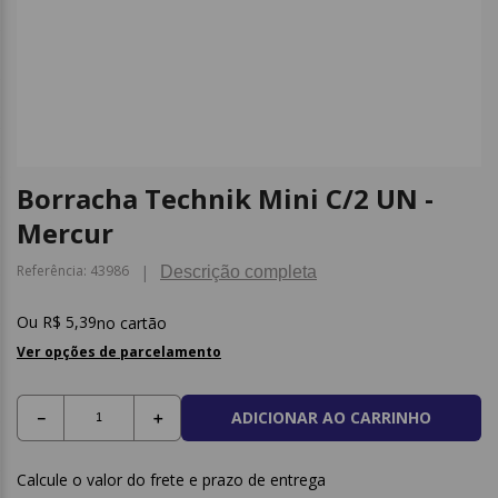
9
º
caderno
10
º
post it
Borracha Technik Mini C/2 UN -
Mercur
Referência
:
43986
Descrição completa
R$
5
,
39
no cartão
Ver opções de parcelamento
ADICIONAR AO CARRINHO
－
＋