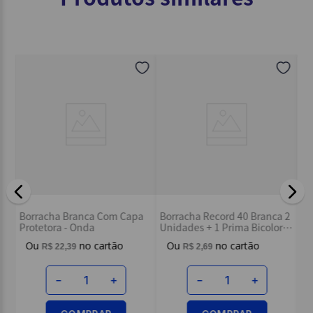
Bo
Borracha Branca Com Capa
Borracha Record 40 Branca 2
Un
r
Protetora - Onda
Unidades + 1 Prima Bicolor -
Mercur
R$
22
,
39
R$
2
,
69
－
＋
－
＋