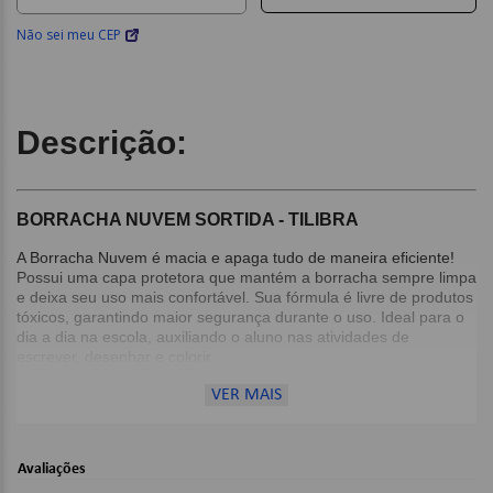
Não sei meu CEP
Descrição:
BORRACHA NUVEM SORTIDA - TILIBRA
A Borracha Nuvem é macia e apaga tudo de maneira eficiente!
Possui uma capa protetora que mantém a borracha sempre limpa
e deixa seu uso mais confortável. Sua fórmula é livre de produtos
tóxicos, garantindo maior segurança durante o uso. Ideal para o
dia a dia na escola, auxiliando o aluno nas atividades de
escrever, desenhar e colorir.
VER MAIS
Detalhes:
Cores Sortidas;
Avaliações
Dimensões: