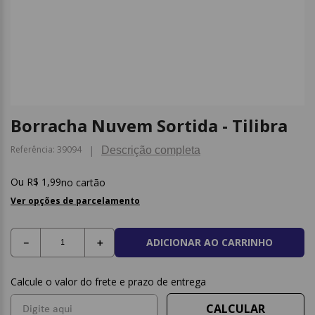
9
º
caderno
10
º
post it
Borracha Nuvem Sortida - Tilibra
Referência
:
39094
Descrição completa
R$
1
,
99
no cartão
Ver opções de parcelamento
ADICIONAR AO CARRINHO
－
＋