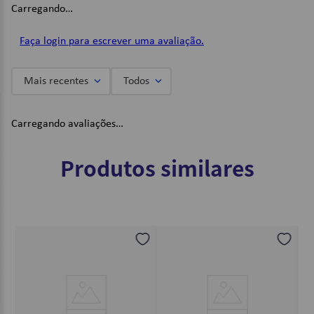
Carregando…
(L) 50mm x (A) 30mm x (P) 10mm;
Imagens Meramente Ilustrativas.
Faça login para escrever uma avaliação.
Mais recentes
Todos
Carregando avaliações…
Produtos similares