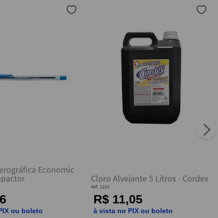
erográfica Economic
mpactor
Cloro Alvejante 5 Litros - Cordex
Ref.
2102
6
R$ 11,05
PIX ou boleto
à vista no PIX ou boleto