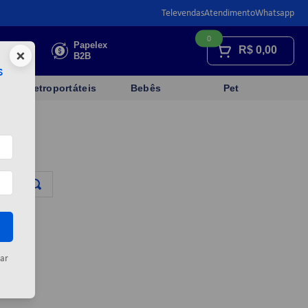
Televendas
Atendimento
Whatsapp
0
Faça sua
Papelex
R$
0,00
×
cotação
B2B
s
Eletroportáteis
Bebês
Pet
a
ar