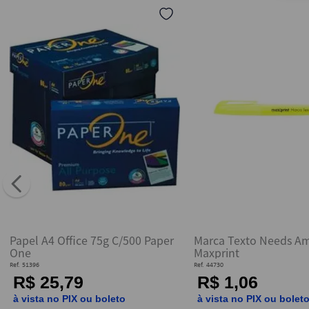
10
º
fita
Papel A4 Office 75g C/500 Paper
Marca Texto Needs Am
One
Maxprint
Ref.
51396
Ref.
44730
R$ 25,79
R$ 1,06
à vista no PIX ou boleto
à vista no PIX ou bolet