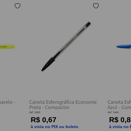
4
º
marca texto
5
º
saco lixo
6
º
pasta
7
º
post it
8
º
papel higienico
9
º
borracha
10
º
fita
arelo -
Caneta Esferográfica Economic
Caneta Esf
Preta - Compactor
Azul - Co
Ref.
5493
Ref.
5464
R$ 0,67
R$ 0,8
o
à vista no PIX ou boleto
à vista no 