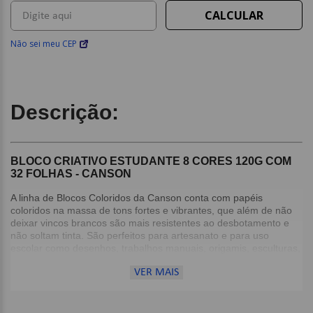
Não sei meu CEP
Descrição:
BLOCO CRIATIVO ESTUDANTE 8 CORES 120G COM
32 FOLHAS - CANSON
A linha de Blocos Coloridos da Canson conta com papéis
coloridos na massa de tons fortes e vibrantes, que além de não
deixar vincos brancos são mais resistentes ao desbotamento e
não soltam tinta. São perfeitos para artesanato e para uso
escolar como desenhos, trabalhos manuais, origamis, esculturas,
recorte e colagem.
VER MAIS
Detalhes:
Não solta tinta;