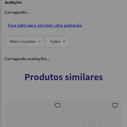
Avaliações
Ph neutro, livre de ácido, possui tratamento contra fungos
e bactérias;
Carregando…
Bloco com 32 folhas;
Com 8 cores;
Faça login para escrever uma avaliação.
Dimensões:
325 x 235mm;
Mais recentes
Todos
Imagens Meramente Ilustrativas.
Carregando avaliações…
Produtos similares