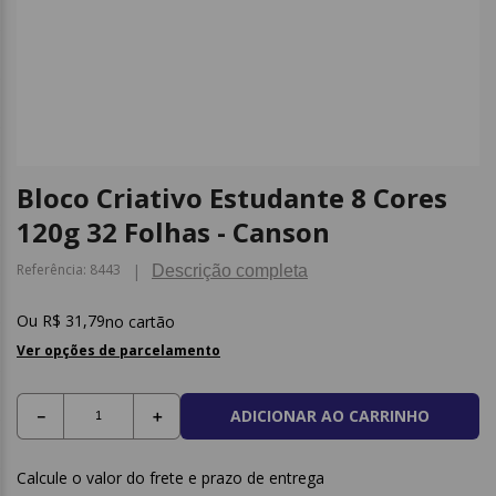
9
º
papel higienico
10
º
caderno
Bloco Criativo Estudante 8 Cores
120g 32 Folhas - Canson
Referência
:
8443
Descrição completa
R$
31
,
79
no cartão
Ver opções de parcelamento
ADICIONAR AO CARRINHO
－
＋