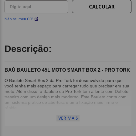
Não sei meu CEP
Descrição:
BAÚ BAULETO 45L MOTO SMART BOX 2 - PRO TORK
O Bauleto Smart Box 2 da Pro Tork foi desenvolvido para que
você tenha mais espaço para carregar tudo que precisar em sua
moto. Além disso, o Bauleto da Pro Tork tem a lente com Defletor
traseiro com um design mais moderno. Este Bauleto conta com
um sistema pratico de abertura e uma fixação mais firme e
rápida.
VER MAIS
Detalhes:
Capacidade de 45 Litros;
Compatível com qualquer moto que possuir bagageiro;