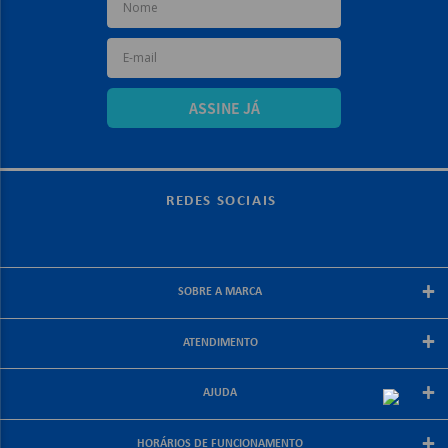
ASSINE JÁ
REDES SOCIAIS
+
SOBRE A MARCA
Sobre a papelex
+
ATENDIMENTO
Encarte Papelex
Blog Papelex
Perguntas Frequentes
+
Lojas Papelex
AJUDA
Como Comprar
Formas de Pagamento
Meus Pedidos
+
Central de Atendimento
HORÁRIOS DE FUNCIONAMENTO