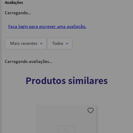
Avaliações
Lente com defletor traseiro;
Acompanha base fixadora, kit parafuso e fechadura com
Carregando…
chave;
Fabricado em injeção de PP (polipropileno);
Cor: Preto e Vermelho;
Faça login para escrever uma avaliação.
Dimensões:
Mais recentes
Todos
30 x 43 x 58cm;
Imagens Meramente Ilustrativas.
Carregando avaliações…
Produtos similares