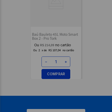
Baú Bauleto 45L Moto Smart
Box 2 - Pro Tork
R$
214
,
09
Ou
2
x
de
R$ 107,04
－
＋
COMPRAR