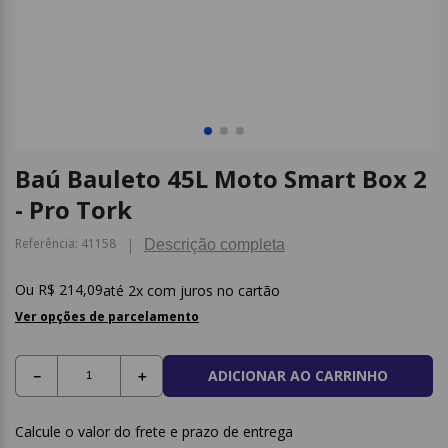
9
º
post it
10
º
caderno
Baú Bauleto 45L Moto Smart Box 2
- Pro Tork
Referência
:
41158
Descrição completa
R$
214
,
09
2
x com juros no cartão
Ver opções de parcelamento
ADICIONAR AO CARRINHO
－
＋