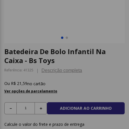
9
º
borracha
10
º
fita
Batedeira De Bolo Infantil Na
Caixa - Bs Toys
Referência
:
41325
Descrição completa
R$
21
,
59
no cartão
Ver opções de parcelamento
ADICIONAR AO CARRINHO
－
＋