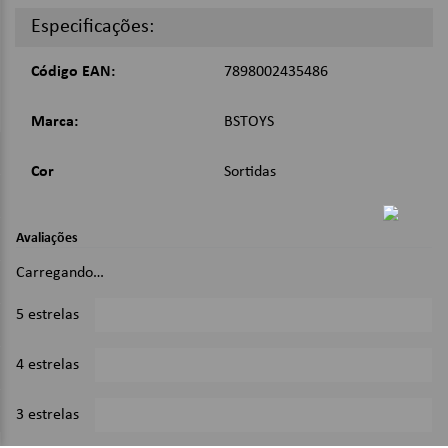
Imagens Meramente Ilustrativas.
Especificações:
Código EAN:
7898002435486
Marca:
BSTOYS
Cor
Sortidas
Avaliações
Carregando…
5 estrelas
0%
4 estrelas
0%
3 estrelas
0%