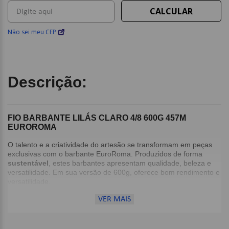
Não sei meu CEP
Descrição:
FIO BARBANTE LILÁS CLARO 4/8 600G 457M
EUROROMA
O talento e a criatividade do artesão se transformam em peças
exclusivas com o barbante EuroRoma. Produzidos de forma
sustentável
, estes barbantes apresentam qualidade, beleza e
versatilidade. Em sua versão de 600g, oferece bom rendimento e
versatilidade.
VER MAIS
Detalhes:
Espessura: Nº 8;
Agulha Recomendada: Crochê: 4mm | Tricô: 5mm;