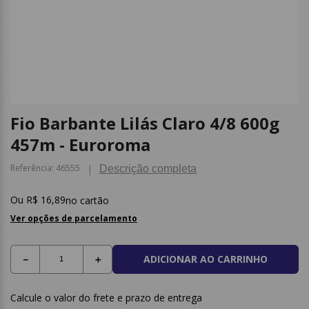
9
º
papel higienico
10
º
caderno
Fio Barbante Lilás Claro 4/8 600g
457m - Euroroma
Referência
:
46555
Descrição completa
R$
16
,
89
no cartão
Ver opções de parcelamento
ADICIONAR AO CARRINHO
－
＋