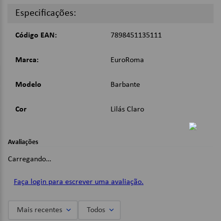
Composição: 85% Algodão, 15% outras Fibras;
Especificações:
Cor: Lilás Claro;
Gramatura: 600g;
Tex: 1312;
Código EAN:
7898451135111
Dimensões:
Marca:
EuroRoma
Peso: 600g;
Metragem: 457m.
Modelo
Barbante
Imagens Meramente Ilustrativas.
Cor
Lilás Claro
Avaliações
Carregando…
Faça login para escrever uma avaliação.
Mais recentes
Todos