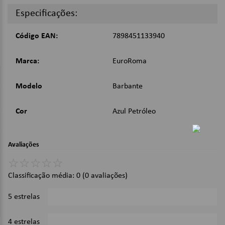
Composição: 85% Algodão, 15% outras Fibras;
Especificações:
Cor: Azul Petróleo;
Gramatura: 600g;
Tex: 984;
Código EAN:
7898451133940
Dimensões:
Marca:
EuroRoma
Peso: 600g;
Metragem: 610m.
Modelo
Barbante
Imagens Meramente Ilustrativas.
Cor
Azul Petróleo
Avaliações
☆
☆
☆
☆
☆
Classificação média: 0
(0 avaliações)
5 estrelas
0%
4 estrelas
0%