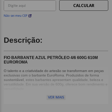
Não sei meu CEP
Descrição:
FIO BARBANTE AZUL PETRÓLEO 4/6 600G 610M
EUROROMA
O talento e a criatividade do artesão se transformam em peças
exclusivas com o barbante EuroRoma. Produzidos de forma
sustentável
, estes barbantes apresentam qualidade, beleza e
versatilidade. Em sua versão de 600g, oferece bom rendimento e
versatilidade.
VER MAIS
Detalhes:
Espessura: Nº 6;
Agulha Recomendada: Crochê: 3,5mm | Tricô: 4,5mm;