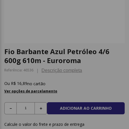
9
º
papel higienico
10
º
caderno
Fio Barbante Azul Petróleo 4/6
600g 610m - Euroroma
Referência
:
46536
Descrição completa
R$
16
,
89
no cartão
Ver opções de parcelamento
ADICIONAR AO CARRINHO
－
＋