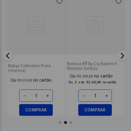
Endereço de email
Escreva uma avaliação
Cj
Boneca Bff By Cry Babies 6
Babys Collection Praia
Ba
Modelos Sortida
ENVIAR AVALIAÇÃO
(morena)
R$
308
,
69
R$
63
,
09
Ou
3
x
de
R$ 102,89
－
＋
－
＋
COMPRAR
COMPRAR