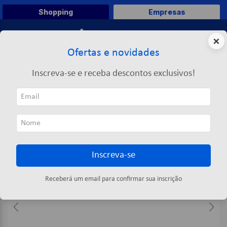
Shopping
Empresas
0
×
Ofertas e novidades
O que você deseja comprar?
Inscreva-se e receba descontos exclusivos!
TERMOS MAIS BUSCADOS
Brinquedos
Bonecos e Bonecas
Babys Collection Praia (morena)
1
º
caneta
2
º
papel a4
3
º
papel toalha
Inscreva-se
4
º
saco lixo
5
º
marca texto
Receberá um email para confirmar sua inscrição
6
º
pasta
7
º
fita
8
º
post it