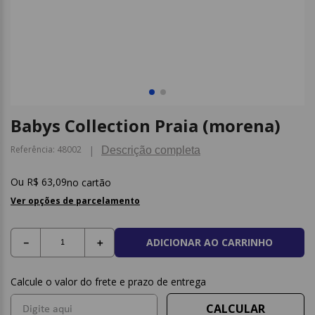
9
º
papel higienico
10
º
caderno
Babys Collection Praia (morena)
Referência
:
48002
Descrição completa
R$
63
,
09
no cartão
Ver opções de parcelamento
ADICIONAR AO CARRINHO
－
＋