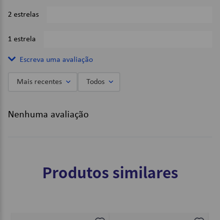
2 estrelas
0%
1 estrela
0%
Escreva uma avaliação
Mais recentes
Todos
Adicionar avaliação
Nenhuma avaliação
Título
Avalie o produto de 1 a 5 estrelas
Produtos similares
★
★
★
★
★
Seu nome