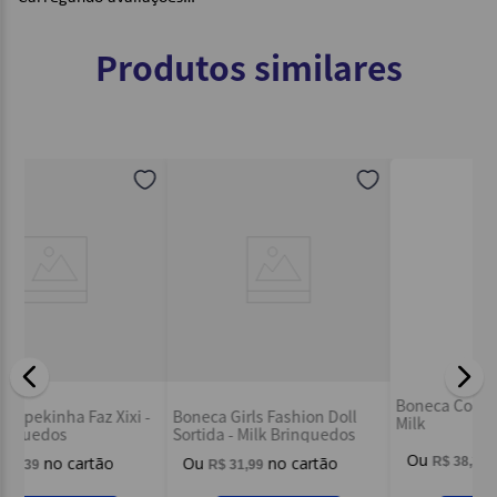
Produtos similares
Bo
 -
Boneca Girls Fashion Doll
Boneca Colecao Lindinhas
So
Sortida - Milk Brinquedos
Milk
R$
31
,
99
R$
38
,
39