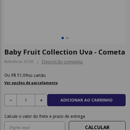
9
º
post it
10
º
caderno
Baby Fruit Collection Uva - Cometa
Referência
:
37235
Descrição completa
R$
51
,
09
no cartão
Ver opções de parcelamento
ADICIONAR AO CARRINHO
－
＋