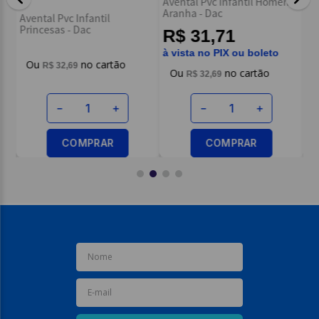
Avental Pvc Infantil Homem
Av
Aranha - Dac
ENVIAR AVALIAÇÃO
Avental Pvc Infantil
Da
Princesas - Dac
R$ 31,71
à vista no PIX ou boleto
R$
32
,
69
R$
32
,
69
－
＋
－
＋
COMPRAR
COMPRAR