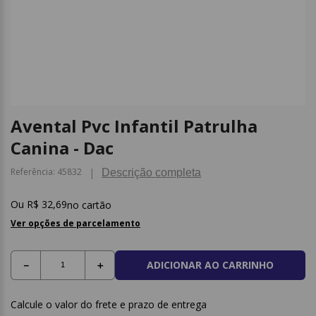
9
º
papel higienico
10
º
caderno
Avental Pvc Infantil Patrulha
Canina - Dac
Referência
:
45832
Descrição completa
R$
32
,
69
no cartão
Ver opções de parcelamento
ADICIONAR AO CARRINHO
－
＋