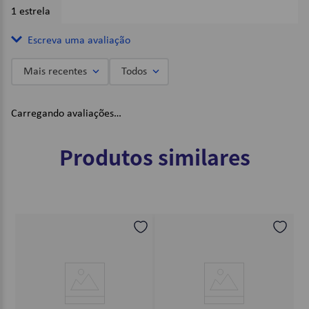
1 estrela
0%
Escreva uma avaliação
Mais recentes
Todos
Adicionar avaliação
Carregando avaliações…
Título
Produtos similares
Avalie o produto de 1 a 5 estrelas
★
★
★
★
★
Seu nome
Endereço de email