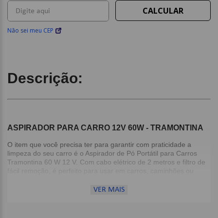
Não sei meu CEP
Descrição:
ASPIRADOR PARA CARRO 12V 60W - TRAMONTINA
O item que você precisa ter para garantir com praticidade a
limpeza do seu carro é o Aspirador de Pó Portátil para Carros
Tramontina 60 W 12 V. Com cabo elétrico de 2 metros e filtro de
fácil remoção, é perfeito para usar em carros, caminhões ou
mesmo barcos e trailers. Ele tem capacidade de 0,5 l no
reservatório de poeira e vem com escova e bocal prolongador.
VER MAIS
Tem potência de 60 W, tensão de 12 V e ainda possui plugue
para tomada de isqueiro.