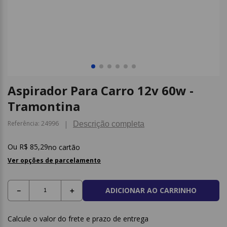
9
º
caderno
10
º
post it
Aspirador Para Carro 12v 60w -
Tramontina
Referência
:
24996
Descrição completa
R$
85
,
29
no cartão
Ver opções de parcelamento
ADICIONAR AO CARRINHO
－
＋