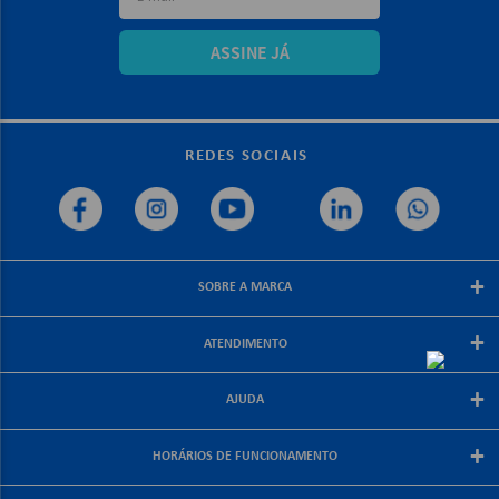
ASSINE JÁ
REDES SOCIAIS
+
SOBRE A MARCA
Sobre a papelex
+
ATENDIMENTO
Encarte Papelex
Blog Papelex
Perguntas Frequentes
+
Lojas Papelex
AJUDA
Como Comprar
Formas de Pagamento
Meus Pedidos
+
Central de Atendimento
HORÁRIOS DE FUNCIONAMENTO
Troca e Devolução
Fale Conosco
Política de Frete Grátis
De segunda a sexta-feira