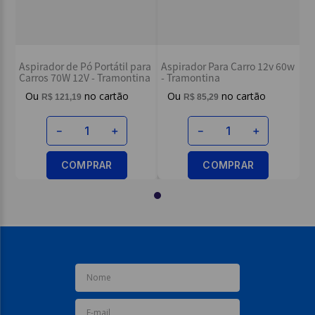
Escreva uma avaliação
Aspirador de Pó Portátil para
Aspirador Para Carro 12v 60w
Carros 70W 12V - Tramontina
- Tramontina
R$
121
,
19
R$
85
,
29
ENVIAR AVALIAÇÃO
－
＋
－
＋
COMPRAR
COMPRAR