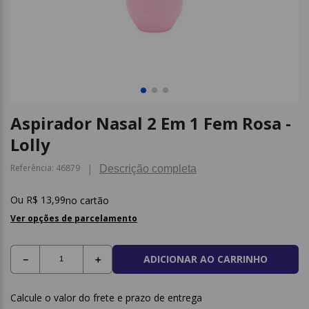
9
º
borracha
10
º
fita
Aspirador Nasal 2 Em 1 Fem Rosa -
Lolly
Referência
:
46879
Descrição completa
R$
13
,
99
no cartão
Ver opções de parcelamento
ADICIONAR AO CARRINHO
－
＋