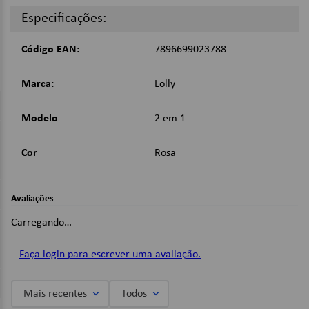
Detalhes:
Especificações:
Feito de TPE e PVC
Acompanha 2 bicos diferentes.
Código EAN:
7896699023788
Imagens Meramente Ilustrativas.
Marca:
Lolly
Modelo
2 em 1
Cor
Rosa
Avaliações
Carregando…
Faça login para escrever uma avaliação.
Mais recentes
Todos