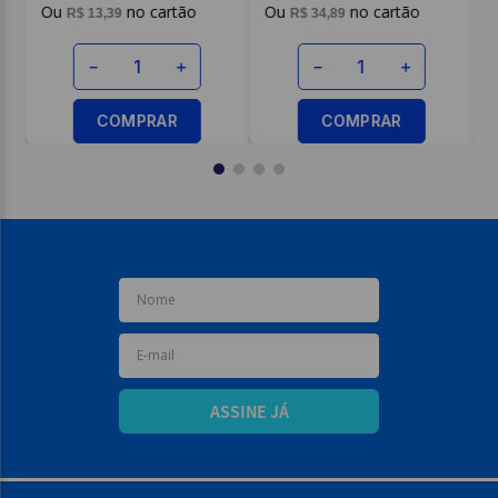
R$
13
,
99
R$
13
,
99
$
34
,
89
－
＋
－
－
＋
COMPRAR
COM
COMPRAR
ASSINE JÁ