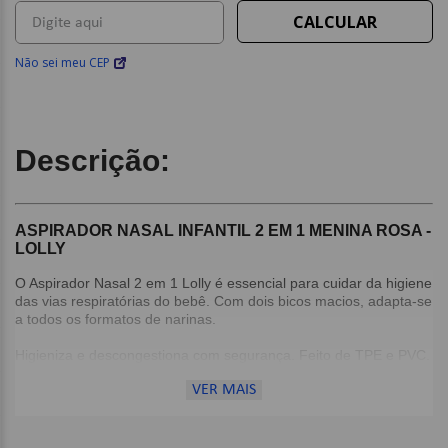
Não sei meu CEP
Descrição:
ASPIRADOR NASAL INFANTIL 2 EM 1 MENINA ROSA -
LOLLY
O Aspirador Nasal 2 em 1 Lolly é essencial para cuidar da higiene
das vias respiratórias do bebê. Com dois bicos macios, adapta-se
a todos os formatos de narinas.
Higieniza e descongestiona com segurança. Feito de TPE e PVC.
VER MAIS
Ideal para melhorar a amamentação e o sono do seu filho.