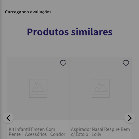
Carregando avaliações…
Produtos similares
Aspirador Nasal 2 Em 1 Masc
Aspirador Na
dor Nasal Respire Bem
Azul - Lolly
Rosa - Lolly
o - Lolly