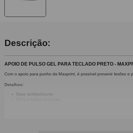
Descrição:
APOIO DE PULSO GEL PARA TECLADO PRETO - MAXP
Com o apoio para punho da Maxprint, é possível prevenir lesões e 
Detalhes:
Base antideslizante;
Evita a fadiga muscular;
Previne lesão por esforço repetitivo;
Permite uma correta posição de punhos e mãos;
Composição: Tecido Gelatina de Silicone e Poliuretano;
Cor: Preto;