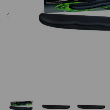
10
º
fita