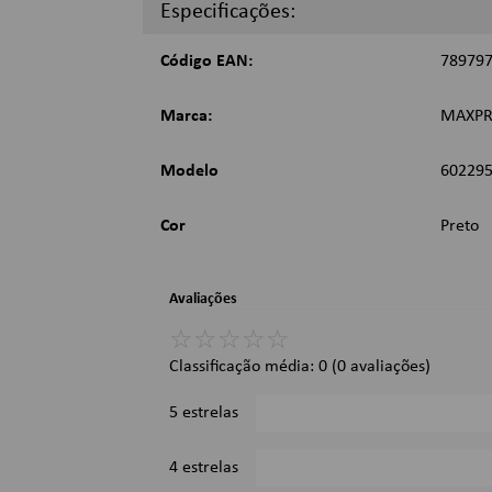
Dimensões:
Especificações:
Dimensões: 9, 3 x 49, 3 x 2cm;
Código EAN:
78979
Imagens Meramente Ilustrativas.
Marca:
MAXPR
Modelo
60229
Cor
Preto
Avaliações
☆
☆
☆
☆
☆
Classificação média: 0
(0 avaliações)
5 estrelas
4 estrelas