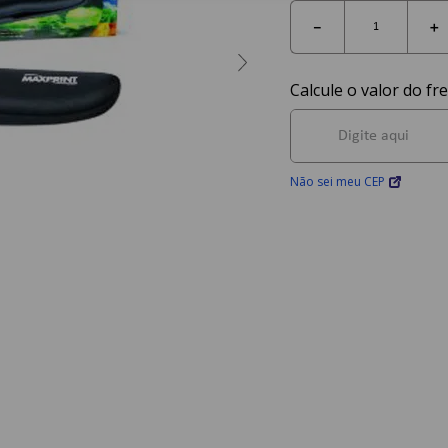
－
＋
Não sei meu CEP