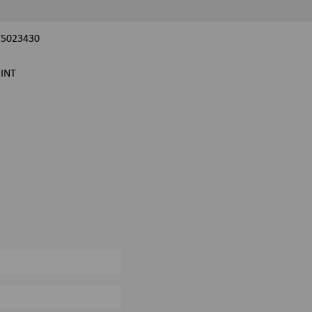
75023430
INT
5
0%
0%