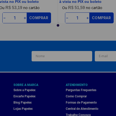
 vista no PIX ou boleto
à vista no PIX ou boleto
R$
53
,
19
R$
51
,
59
COMPRAR
COMPRAR
－
＋
－
＋
SOBRE A MARCA
ATENDIMENTO
Sobre a Papelex
Perguntas Frequentes
Encarte Papelex
Como Comprar
Blog Papelex
Formas de Pagamento
Lojas Papelex
Central de Atendimento
Trabalhe Conosco