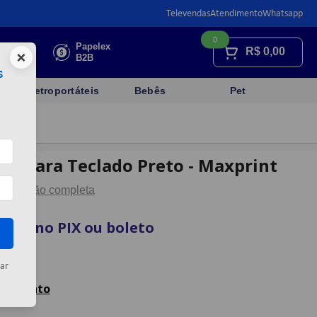
Televendas
Atendimento
Whatsapp
0
Faça sua
Papelex
R$
0,00
×
cotação
B2B
s
Eletroportáteis
Bebês
Pet
Gel Para Teclado Preto - Maxprint
Descrição completa
vista no PIX ou boleto
artão
ar
celamento