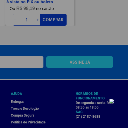
à vista no PIX ou boleto
R$
98
,
19
COMPRAR
－
＋
ASSINE JÁ
AJUDA
HORÁRIOS DE
FUNCIONAMENTO
Entregas
De segunda a sexta-feira
08:30 às 18:00
Troca e Devolução
SAC
Compra Segura
(21) 2187-8688
Política de Privacidade