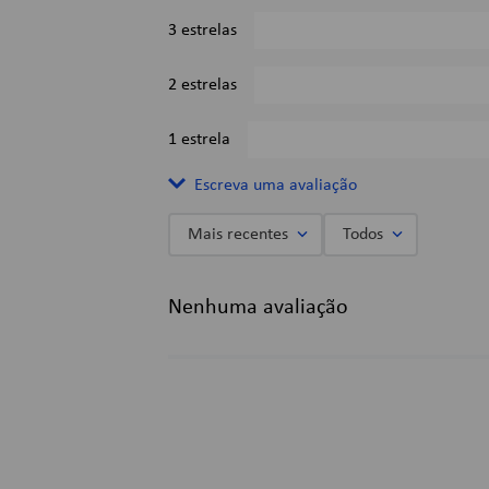
3 estrelas
2 estrelas
1 estrela
Escreva uma avaliação
Mais recentes
Todos
Adicionar avaliação
Nenhuma avaliação
Título
Avalie o produto de 1 a 5 estrelas
★
★
★
★
★
Seu nome