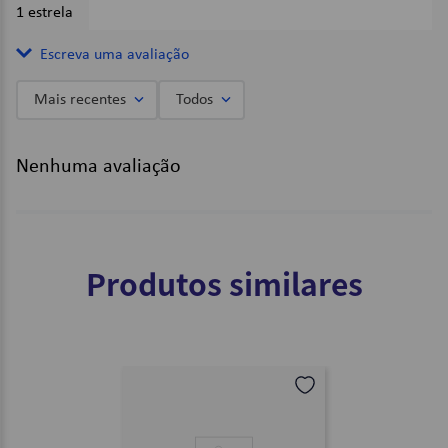
1 estrela
0%
Escreva uma avaliação
Mais recentes
Todos
Adicionar avaliação
Nenhuma avaliação
Título
Avalie o produto de 1 a 5 estrelas
Produtos similares
★
★
★
★
★
Seu nome
Endereço de email