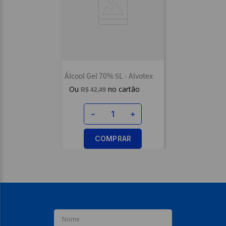
Escreva uma avaliação
Álcool Gel 70% 5L - Alvotex
ENVIAR AVALIAÇÃO
R$
42
,
49
－
＋
COMPRAR