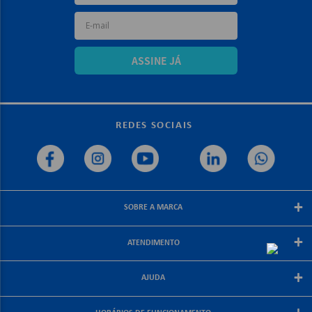
ASSINE JÁ
REDES SOCIAIS
+
SOBRE A MARCA
Sobre a papelex
+
ATENDIMENTO
Encarte Papelex
Blog Papelex
Perguntas Frequentes
+
Lojas Papelex
AJUDA
Como Comprar
Formas de Pagamento
Meus Pedidos
Central de Atendimento