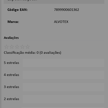
Já o álcool 70% possui concentração ótima para o efeito
bactericida, porque entra dentro das células dos microrganismos.
Código EAN:
7899900601362
Imagens Meramente Ilustrativas.
Marca:
ALVOTEX
Avaliações
☆
☆
☆
☆
☆
Classificação média: 0
(0 avaliações)
5 estrelas
0%
4 estrelas
0%
3 estrelas
0%
2 estrelas
0%