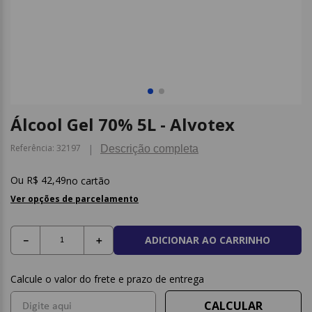
9
º
caderno
10
º
post it
Álcool Gel 70% 5L - Alvotex
Referência
:
32197
Descrição completa
R$
42
,
49
no cartão
Ver opções de parcelamento
ADICIONAR AO CARRINHO
－
＋