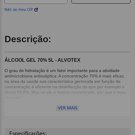
Não sei meu CEP
Descrição:
ÁLCOOL GEL 70% 5L - ALVOTEX
O grau de hidratação é um fator importante para a atividade
antimicrobiana antisséptica. A concentração 70% é mais eficaz,
na área da saúde sua característica germicida em função da
concentração é eficiente na desinfecção do que por exemplo o
álcool 99,6%. Mas se ele é menos concentrado, por que é mais
eficiente?
VER MAIS
A razão por trás disso é o modo de ação do álcool 70%. Pois
quando se utiliza o álcool 99,6% para desinfecção ocorre uma
evaporação extremamente rápida, não matando as bactérias e
vírus, sendo ineficaz para essa atuação.
Especificações: