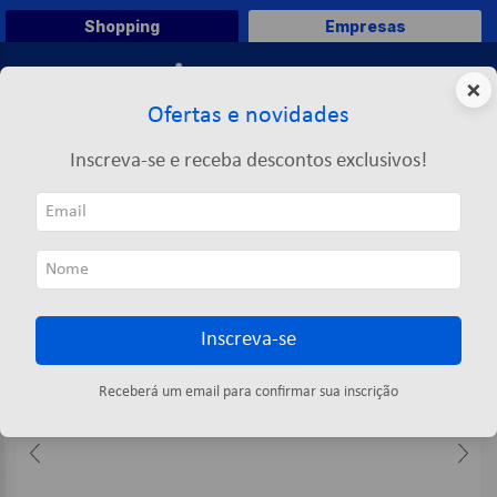
Shopping
Empresas
0
×
Ofertas e novidades
O que você deseja comprar?
Inscreva-se e receba descontos exclusivos!
TERMOS MAIS BUSCADOS
Limpeza
Álcool
Líquido
Álcool Gel 70% 5L - Alvotex
1
º
caneta
2
º
papel a4
3
º
papel toalha
Inscreva-se
4
º
saco lixo
5
º
pasta
Receberá um email para confirmar sua inscrição
6
º
marca texto
7
º
fita
8
º
papel higienico