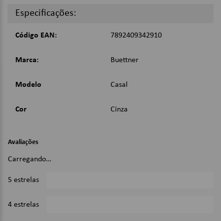
Kit: 3 peças (2 fronhas e 1 lençol).
Especificações:
Dimensões:
Código EAN:
7892409342910
Fronhas: 45cm x 70cm;
Lençol: 138cm x 198m x 35cm;
Marca:
Buettner
Imagens Meramente Ilustrativas.
Modelo
Casal
Cor
Cinza
Avaliações
Carregando…
5 estrelas
0%
4 estrelas
0%