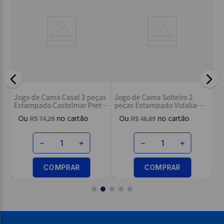
Endereço de email
Escreva uma avaliação
Jo
as
Jogo de Cama Casal 3 peças
Jogo de Cama Solteiro 2
pe
Estampado Castelmar Preto -
peças Estampado Vidalia
Pr
Buettner
Marinho - Buettner
R$
74
,
29
R$
46
,
69
ENVIAR AVALIAÇÃO
－
＋
－
＋
COMPRAR
COMPRAR