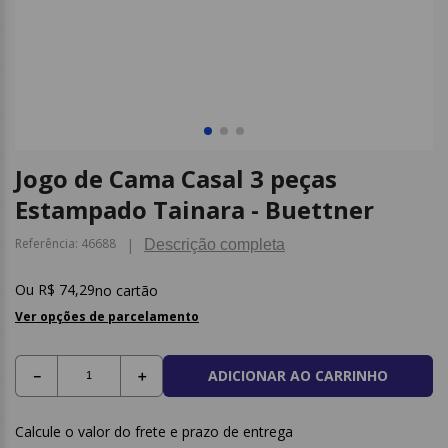
9
º
papel higienico
10
º
caderno
Jogo de Cama Casal 3 peças
Estampado Tainara - Buettner
Referência
:
46688
Descrição completa
R$
74
,
29
no cartão
Ver opções de parcelamento
ADICIONAR AO CARRINHO
－
＋