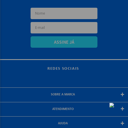
ASSINE JÁ
REDES SOCIAIS
+
SOBRE A MARCA
Sobre a papelex
+
ATENDIMENTO
Encarte Papelex
Blog Papelex
Perguntas Frequentes
+
Lojas Papelex
AJUDA
Como Comprar