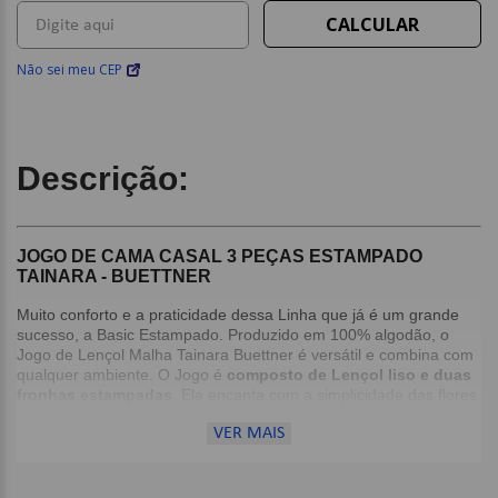
Não sei meu CEP
Descrição:
JOGO DE CAMA CASAL 3 PEÇAS ESTAMPADO
TAINARA - BUETTNER
Muito conforto e a praticidade dessa Linha que já é um grande
sucesso, a Basic Estampado. Produzido em 100% algodão, o
Jogo de Lençol Malha Tainara Buettner é versátil e combina com
qualquer ambiente. O Jogo é
composto de Lençol liso e duas
fronhas estampadas
. Ela encanta com a simplicidade das flores,
de maneira elegante, contrastando com a cor base das peças.
VER MAIS
Detalhes:
Produzido em 100% algodão;