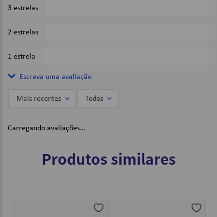
3 estrelas
0%
2 estrelas
0%
1 estrela
0%
Escreva uma avaliação
Mais recentes
Todos
Adicionar avaliação
Carregando avaliações…
Título
Produtos similares
Avalie o produto de 1 a 5 estrelas
★
★
★
★
★
Seu nome