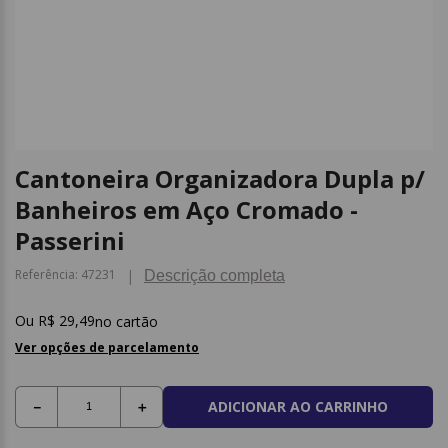
9
º
caderno
10
º
post it
Cantoneira Organizadora Dupla p/
Banheiros em Aço Cromado -
Passerini
Referência
:
47231
Descrição completa
R$
29
,
49
no cartão
Ver opções de parcelamento
ADICIONAR AO CARRINHO
－
＋