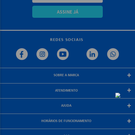
ASSINE JÁ
REDES SOCIAIS
+
SOBRE A MARCA
Sobre a papelex
+
ATENDIMENTO
Encarte Papelex
Blog Papelex
Perguntas Frequentes
+
Lojas Papelex
AJUDA
Como Comprar
Formas de Pagamento
Meus Pedidos
+
Central de Atendimento
HORÁRIOS DE FUNCIONAMENTO
Troca e Devolução
Fale Conosco
Política de Frete Grátis
De segunda a sexta-feira