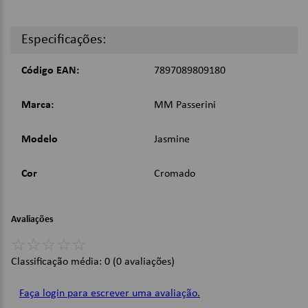
A x L x C: 34 x 25 x 25 cm
Peso: 261 g.
Imagens Meramente Ilustrativas.
Especificações:
Código EAN:
7897089809180
Marca:
MM Passerini
Modelo
Jasmine
Cor
Cromado
Avaliações
☆
☆
☆
☆
☆
Classificação média: 0
(0 avaliações)
Faça login para escrever uma avaliação.