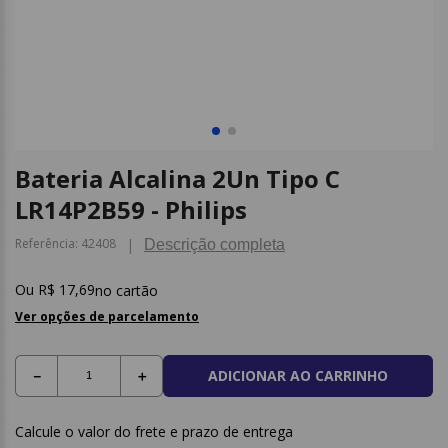
9
º
caderno
10
º
post it
Bateria Alcalina 2Un Tipo C
LR14P2B59 - Philips
Referência
:
42408
Descrição completa
R$
17
,
69
no cartão
Ver opções de parcelamento
ADICIONAR AO CARRINHO
－
＋