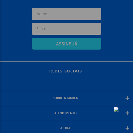
ASSINE JÁ
REDES SOCIAIS
+
SOBRE A MARCA
Sobre a papelex
+
ATENDIMENTO
Encarte Papelex
Blog Papelex
Perguntas Frequentes
+
Lojas Papelex
AJUDA
Como Comprar