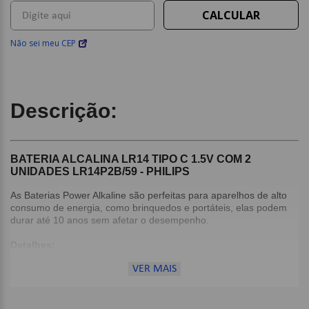
Não sei meu CEP
Descrição:
BATERIA ALCALINA LR14 TIPO C 1.5V COM 2
UNIDADES LR14P2B/59 - PHILIPS
As Baterias Power Alkaline são perfeitas para aparelhos de alto
consumo de energia, como brinquedos e portáteis, elas podem
durar até 10 anos sem afetar o desempenho.
Detalhes:
Desempenho confiável permanece o mesmo por até 10
VER MAIS
anos;
Ideal para dispositivos com alto consumo de energia;
Embalagem com dispositivo de segurança para evitar