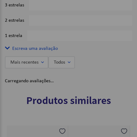
3 estrelas
0%
2 estrelas
0%
1 estrela
0%
Escreva uma avaliação
Mais recentes
Todos
Adicionar avaliação
Carregando avaliações…
Título
Produtos similares
Avalie o produto de 1 a 5 estrelas
★
★
★
★
★
Seu nome