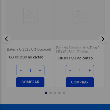
Endereço de email
Escreva uma avaliação
des
Ba
Bateria Alcalina 2Un Tipo C
6L
Bateria Cr2025 C/1 Duracell
LR14P2B59 - Philips
R$
12
,
29
R$
17
,
69
ENVIAR AVALIAÇÃO
－
＋
－
＋
COMPRAR
COMPRAR