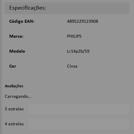
acidentes com crianças.;
Especificações:
Material de composição livre de metais pesados
prejudiciais à saúde;
Código EAN:
4895229123908
Imagens Meramente Ilustrativas.
Marca:
PHILIPS
Modelo
Lr14p2b/59
Cor
Cinza
Avaliações
Carregando…
5 estrelas
0%
4 estrelas
0%