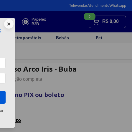
Televendas
Atendimento
Whatsapp
0
Faça sua
Papelex
R$
0,00
×
cotação
B2B
s
Eletroportáteis
Bebês
Pet
Bolso Arco Iris - Buba
Descrição completa
vista no PIX ou boleto
artão
ar
celamento