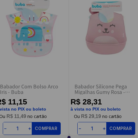
Babador Com Bolso Arco
Babador Silicone Pega
Iris - Buba
Migalhas Gumy Rosa -
Buba
$ 11,15
R$ 28,31
 vista no PIX ou boleto
à vista no PIX ou boleto
R$
11
,
49
R$
29
,
19
COMPRAR
COMPRAR
－
＋
－
＋