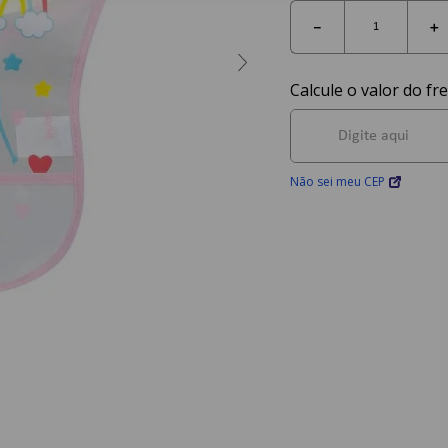
－
＋
Não sei meu CEP