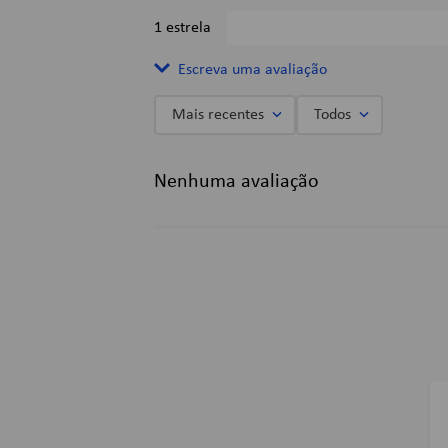
1 estrela
Escreva uma avaliação
Mais recentes
Todos
Adicionar avaliação
Nenhuma avaliação
Título
Avalie o produto de 1 a 5 estrelas
★
★
★
★
★
Seu nome
Endereço de email