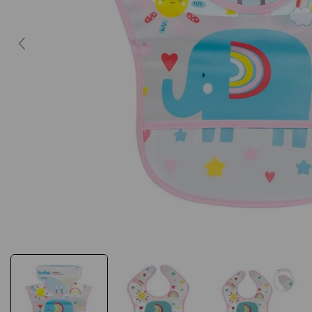
10
º
caderno