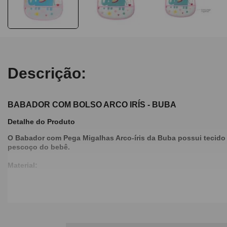
Descrição:
BABADOR COM BOLSO ARCO IRÍS - BUBA
Detalhe do Produto
O Babador com Pega Migalhas Arco-íris da Buba possui tecido i
pescoço do bebê.
Material:
100% Acetato de Vinil de Polietileno (PEVA);
Dimensões:
Altura: 32cm
Largura: 24cm
Imagens Meramente Ilustrativas.