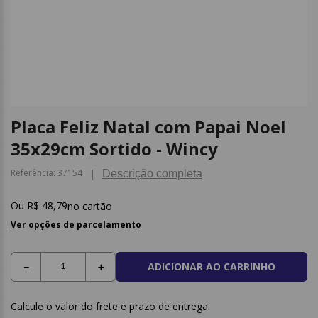
9
º
post it
10
º
caderno
Placa Feliz Natal com Papai Noel
35x29cm Sortido - Wincy
Referência
:
37154
Descrição completa
R$
48
,
79
no cartão
Ver opções de parcelamento
ADICIONAR AO CARRINHO
－
＋