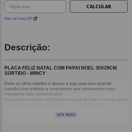
Não sei meu CEP
Descrição:
PLACA FELIZ NATAL COM PAPAI NOEL 35X29CM
SORTIDO - WINCY
Entre no clima natalino e decore a sua casa e/ou local de
trabalho com enfeites e ornamentos que representam essa
importante data comemorativa!
Você poderá realizar um Natal com toque de charme e bom gosto
que contagiará seus convidados com o espírito natalino,
deixando a sua casa decorada de uma forma diferente e
VER MAIS
aprimorada para a data mais esperada do ano!
É ideal para decorar a casa, assim como lojas ou escritório
Detalhes: