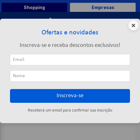
Shopping
Empresas
0
×
Ofertas e novidades
O que você deseja comprar?
Inscreva-se e receba descontos exclusivos!
TERMOS MAIS BUSCADOS
Decoração
Natal
Placa Feliz Natal com Papai Noel 35x29cm Sortido - Wincy
1
º
caneta
2
º
papel a4
3
º
papel toalha
Inscreva-se
4
º
pasta
5
º
marca texto
Receberá um email para confirmar sua inscrição
6
º
saco lixo
7
º
fita
8
º
papel higienico