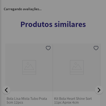
Carregando avaliações…
Produtos similares
rm
Ki
Bola Lisa Mista Tubo Prata
Kit Bola Heart Shine Sort
Fo
5cm 12pcs
11pc Aprox 4cm