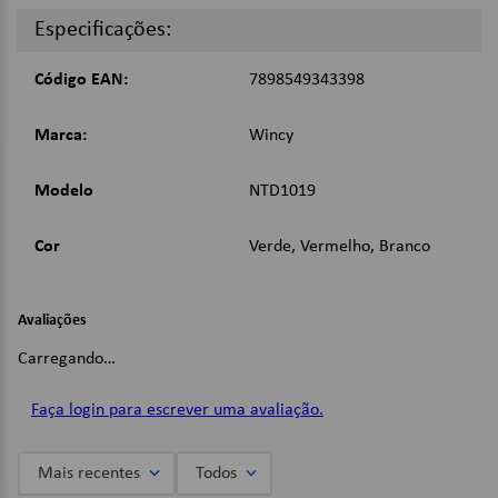
Linha: Natal;
Especificações:
Cores: Sortido;
Código EAN:
7898549343398
Dimensões
35x29cm;
Marca:
Wincy
Imagens Meramente Ilustrativas
Modelo
NTD1019
Cor
Verde, Vermelho, Branco
Avaliações
Carregando…
Faça login para escrever uma avaliação.
Mais recentes
Todos