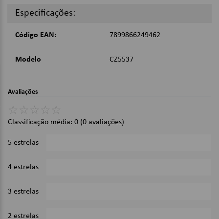
Especificações:
Imagens Meramente Ilustrativas
Código EAN:
7899866249462
Modelo
CZ5537
Avaliações
☆
☆
☆
☆
☆
Classificação média: 0
(0 avaliações)
5 estrelas
0%
4 estrelas
0%
3 estrelas
0%
2 estrelas
0%