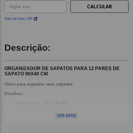
Não sei meu CEP
Descrição:
ORGANIZADOR DE SAPATOS PARA 12 PARES DE
SAPATO 90X40 CM
Ótimo para organizar seus calçados.
Detalhes:
Composição: TNT e Tecido;
Para 12 Sapatos;
Ideal para lavar roupas de bebê ou peças íntimas;
VER MAIS
Dimensões:
90 x 40 CM;