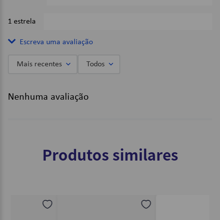
1 estrela
0%
Escreva uma avaliação
Mais recentes
Todos
Adicionar avaliação
Nenhuma avaliação
Título
Avalie o produto de 1 a 5 estrelas
Produtos similares
★
★
★
★
★
Seu nome
Endereço de email