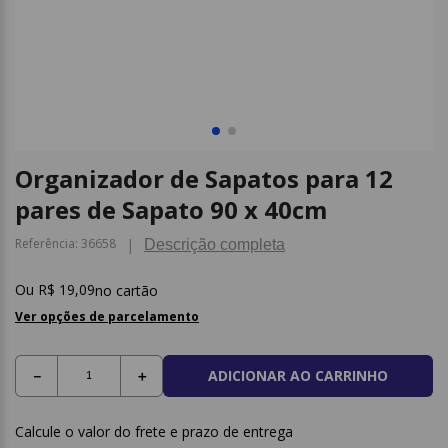
9
º
caderno
10
º
post it
Organizador de Sapatos para 12
pares de Sapato 90 x 40cm
Referência
:
36658
Descrição completa
R$
19
,
09
no cartão
Ver opções de parcelamento
ADICIONAR AO CARRINHO
－
＋