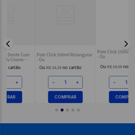
Escreva uma avaliação
Es
m
Pote Click 560ml Retangular
Pote Click 1500ml Quadrado
Ca
- Ou
- Ou
ENVIAR AVALIAÇÃO
R$
14
,
19
R$
24
,
59
－
＋
－
＋
COMPRAR
COMPRAR