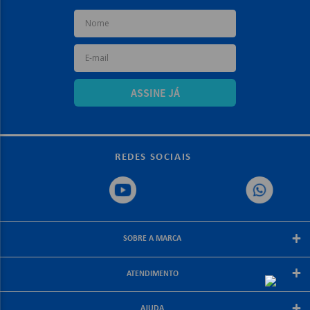
ASSINE JÁ
REDES SOCIAIS
+
SOBRE A MARCA
Sobre a papelex
+
ATENDIMENTO
Encarte Papelex
Blog Papelex
Perguntas Frequentes
+
Lojas Papelex
AJUDA