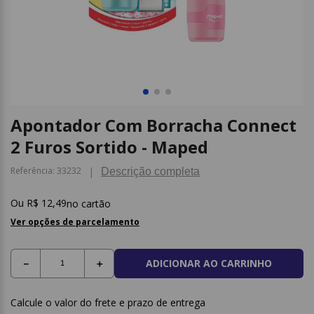
9
º
caderno
10
º
post it
Apontador Com Borracha Connect
2 Furos Sortido - Maped
Referência
:
33232
Descrição completa
R$
12
,
49
no cartão
Ver opções de parcelamento
ADICIONAR AO CARRINHO
－
＋