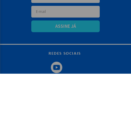
ASSINE JÁ
REDES SOCIAIS
+
SOBRE A MARCA
Sobre a papelex
+
ATENDIMENTO
Encarte Papelex
Blog Papelex
Perguntas Frequentes
+
Lojas Papelex
AJUDA
Como Comprar
Formas de Pagamento
Meus Pedidos