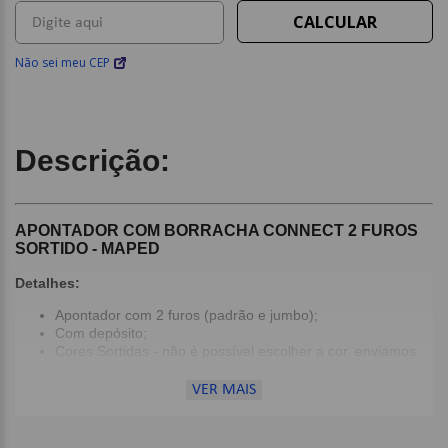
Não sei meu CEP
Descrição:
APONTADOR COM BORRACHA CONNECT 2 FUROS
SORTIDO - MAPED
Detalhes:
Apontador com 2 furos (padrão e jumbo);
Com depósito;
Cores Sortidas - não é possível escolher a cor, enviamos
conforme a disponibilidade do estoque.
VER MAIS
Dimensões: