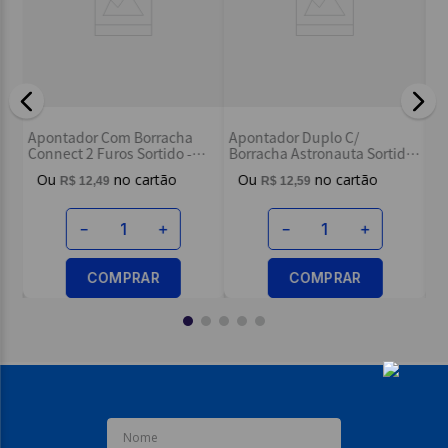
Ap
Apontador Com Borracha
Apontador Duplo C/
Pi
Connect 2 Furos Sortido -
Borracha Astronauta Sortido
Maped
- Tris
R$
12
,
49
R$
12
,
59
－
＋
－
＋
COMPRAR
COMPRAR