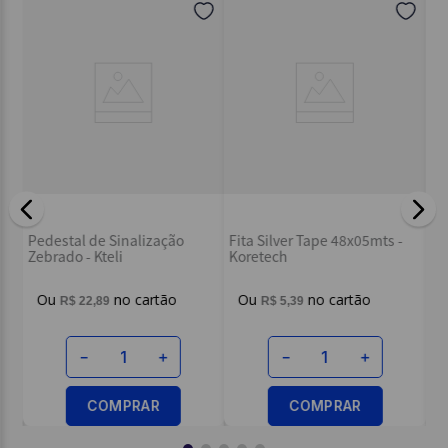
Cone de Sinalização Branco
Corrente Plástica de
 48x05mts -
e Laranja 50cm UND - Kteli
Sinalização Amarelo e 
25M - Kteli
R$
13
,
99
R$
110
,
89
＋
－
＋
－
＋
RAR
COMPRAR
COMPRAR