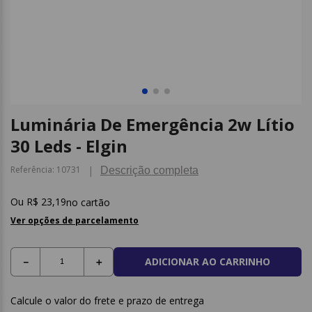
9
º
papel higienico
10
º
caderno
Luminária De Emergência 2w Lítio
30 Leds - Elgin
Referência
:
10731
Descrição completa
R$
23
,
19
no cartão
Ver opções de parcelamento
ADICIONAR AO CARRINHO
－
＋