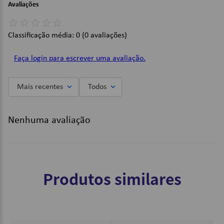
Avaliações
Bateria: Lítio;
Quantidade de led: 30 LEDs;
☆
☆
☆
☆
☆
Temperatura de Cor: Branco Frio;
Classificação média: 0
(0 avaliações)
Autonomia:
3 horas (Fluxo Máx.);
Faça login para escrever uma avaliação.
6 horas (Fluxo Min.);
Dimensões:
Mais recentes
Todos
203 x 55 x 30mm;
Imagens Meramente Ilustrativas.
Nenhuma avaliação
Produtos similares