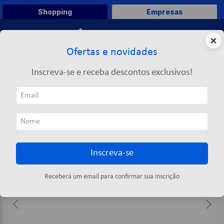
Shopping
Empresas
0
×
Ofertas e novidades
O que você deseja comprar?
Inscreva-se e receba descontos exclusivos!
TERMOS MAIS BUSCADOS
EPIs
Sinalização
Luminária De Emergência 2w Lítio 30 Leds - Elgin
1
º
caneta
2
º
papel a4
3
º
papel toalha
Inscreva-se
4
º
saco lixo
5
º
marca texto
Receberá um email para confirmar sua inscrição
6
º
pasta
7
º
fita
8
º
post it