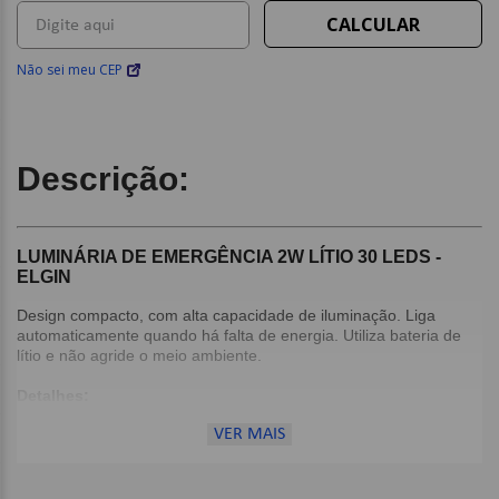
Não sei meu CEP
Descrição:
LUMINÁRIA DE EMERGÊNCIA 2W LÍTIO 30 LEDS -
ELGIN
Design compacto, com alta capacidade de iluminação. Liga
automaticamente quando há falta de energia. Utiliza bateria de
lítio e não agride o meio ambiente.
Detalhes:
Potência: 2w;
VER MAIS
Tensão: Bivolt;
Fluxo Luminoso min.: 55lm;
Fluxo Luminoso máx.: 100lm;