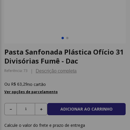
9
º
papel higienico
10
º
caderno
Pasta Sanfonada Plástica Ofício 31
Divisórias Fumê - Dac
Referência
:
73
Descrição completa
R$
63
,
29
no cartão
Ver opções de parcelamento
ADICIONAR AO CARRINHO
－
＋