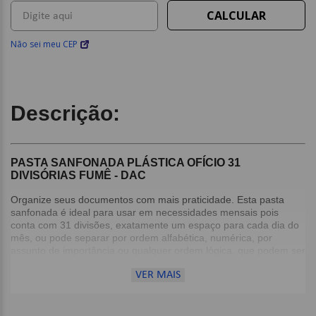
Não sei meu CEP
Descrição:
PASTA SANFONADA PLÁSTICA OFÍCIO 31
DIVISÓRIAS FUMÊ - DAC
Organize seus documentos com mais praticidade. Esta pasta
sanfonada é ideal para usar em necessidades mensais pois
conta com 31 divisões, exatamente um espaço para cada dia do
mês, ou pode separar por ordem alfabética, numérica, por
assunto de importância ou qualquer ordem lógica, que podem ser
identificadas com as etiquetas coloridas.
VER MAIS
Detalhes:
Contém 31 divisórias com etiquetas para identificação;