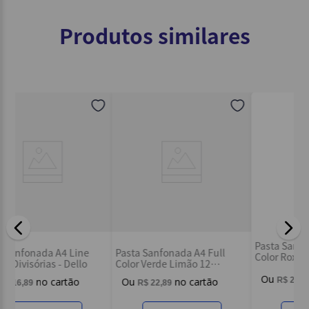
Produtos similares
Pasta Sanfonada A4 Full
P
Pasta Sanfonada A4 Full
Color Pink 12 Divisórias -
C
Color Roxo 12 Divisórias -
Dello
D
Dello
R$
22
,
89
R$
22
,
89