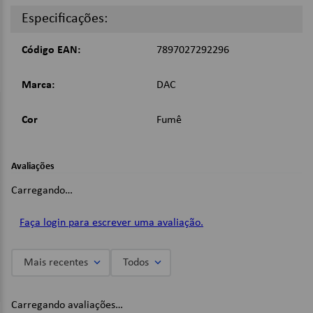
Fechamento com abas elásticas;
Especificações:
Fabricada em polipropileno;
Cor: Fumê;
Código EAN:
7897027292296
Imagens Meramente Ilustrativas.
Marca:
DAC
Cor
Fumê
Avaliações
Carregando…
Faça login para escrever uma avaliação.
Mais recentes
Todos
Carregando avaliações…