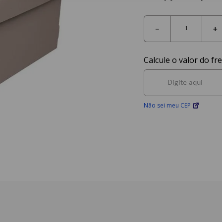
－
＋
Não sei meu CEP