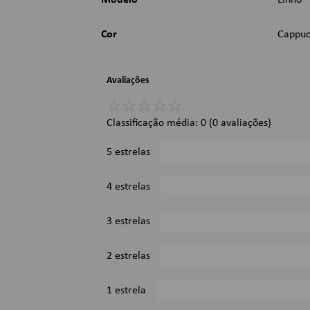
Modelo
Linho
Cor
Cappuc
Avaliações
☆
☆
☆
☆
☆
Classificação média: 0
(0 avaliações)
5 estrelas
4 estrelas
3 estrelas
2 estrelas
1 estrela