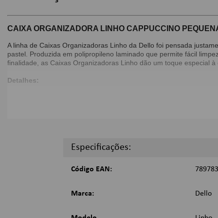
CAIXA ORGANIZADORA LINHO CAPPUCCINO PEQUENA
A linha de Caixas Organizadoras Linho da Dello foi pensada justam
pastel. Produzida em polipropileno laminado que permite fácil lim
finalidade, as Caixas Organizadoras Linho dão um toque especial à
Detalhes:
Produzida em polipropileno;
Acompanha 2 pegadores para mãos e 2 canaletas;
Encaixe para mãos que permite fácil mobilidade;
Superfície de textura tipo linho;
Caixa organizadora pequena (9,37 litros).
Especificações:
Dimensões:
Código EAN:
78978
A x L x C: 26 x 26 x 15 cm;
Peso: 370 g.
Marca:
Dello
Imagens Meramente Ilustrativas.