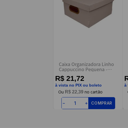
ENVIAR AVALIAÇÃO
Caixa Organizadora Linho
Cappuccino Pequena -
Dello
R$ 21,72
R
à vista no PIX ou boleto
à
R$
22
,
39
COMPRAR
－
＋