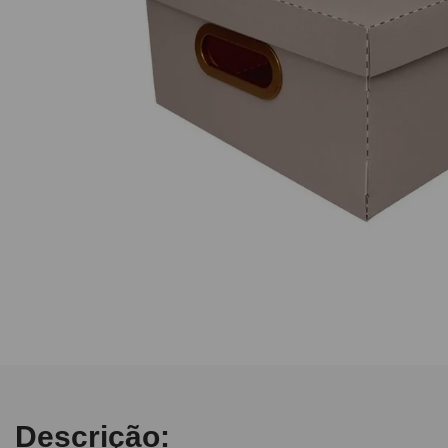
10
º
caderno
Descrição: