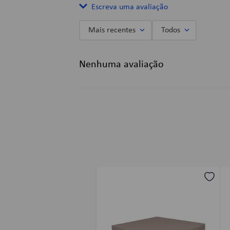
Escreva uma avaliação
Mais recentes
Todos
Adicionar avaliação
Nenhuma avaliação
Título
Avalie o produto de 1 a 5 estrelas
★
★
★
★
★
Seu nome
Endereço de email
Escreva uma avaliação