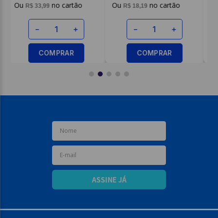
R$
54
,
09
R$
8
,
19
－
＋
－
＋
COMPRAR
COMPRAR
ASSINE JÁ