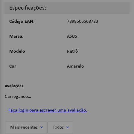
Bivolt;
Especificações:
Vida Útil: 15.000h;
Potência: 4,5 watts;
Frequência: 60Hz;
Código EAN:
7898506568723
Temperatura de Cor: 2.400K;
Marca:
ASUS
Imagens Meramente Ilustrativas.
Modelo
Retrô
Cor
Amarelo
Avaliações
Carregando…
Faça login para escrever uma avaliação.
Mais recentes
Todos