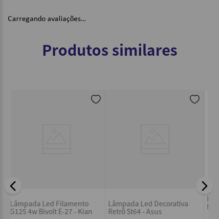
Carregando avaliações…
Produtos similares
Lâmpada Led Decorativa
Lâmpada Led Antique
va
Retro Dream Vintage 4W
Noveau 2W Filamento 127V
2400k - Asus
E14 - Kian