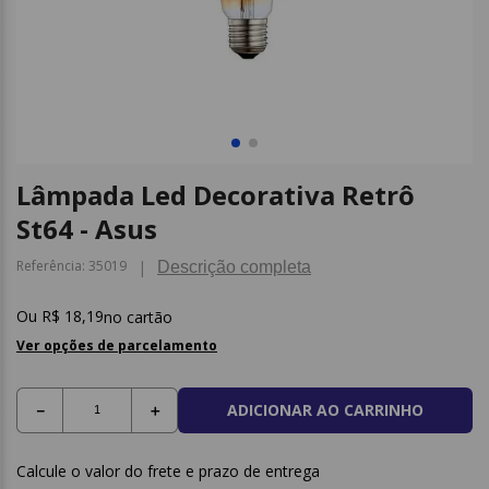
9
º
post it
10
º
caderno
Lâmpada Led Decorativa Retrô
St64 - Asus
Referência
:
35019
Descrição completa
R$
18
,
19
no cartão
Ver opções de parcelamento
ADICIONAR AO CARRINHO
－
＋