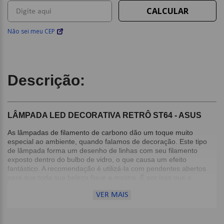
Não sei meu CEP
Descrição:
LÂMPADA LED DECORATIVA RETRÔ ST64 - ASUS
As lâmpadas de filamento de carbono dão um toque muito
especial ao ambiente, quando falamos de decoração. Este tipo
de lâmpada forma um desenho de linhas com seu filamento
exposto dentro do bulbo de vidro, o que causa um efeito
fantástico. A recomendação é utilizá-la com pendentes abertos
para que toda sua beleza fique a mostra. É por isso que a
lâmpada da Asus ST64 pode ser uma excelente opção se você
VER MAIS
quiser criar um ambiente agradável e funcional.
Detalhes: