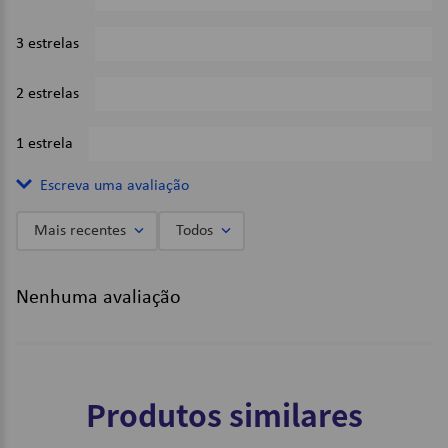
3 estrelas
0%
2 estrelas
0%
1 estrela
0%
Escreva uma avaliação
Mais recentes
Todos
Adicionar avaliação
Nenhuma avaliação
Título
Avalie o produto de 1 a 5 estrelas
Produtos similares
★
★
★
★
★