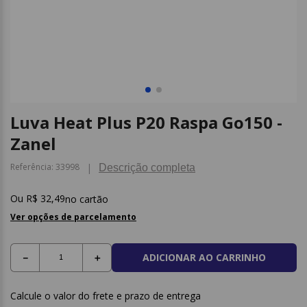
9
º
papel higienico
10
º
caderno
Luva Heat Plus P20 Raspa Go150 -
Zanel
Referência
:
33998
Descrição completa
R$
32
,
49
no cartão
Ver opções de parcelamento
ADICIONAR AO CARRINHO
－
＋