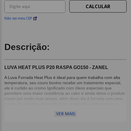
Não sei meu CEP
Descrição:
LUVA HEAT PLUS P20 RASPA GO150 - ZANEL
A Luva Forrada Heat Plus é ideal para quem trabalha com alta
temperatura, seu couro bovino recebe um tratamento especial,
ele é curtido ao cromo Ignificado com óleos especiais que
permitem uma maior resistência ao calor e ainda deixa o produto
macio por muito mais tempo, além disso ela é forrada com uma
manta de poliéster, deixando mais resistente a temperatura e
trazendo um conforto a mais ao usuário.
VER MAIS
Atende perfeitamente a maior parte dos profissionais que
trabalham com alta temperatura. Desde Soldas, Forjas e até
mesmo para proteger quando for fazer aquele churrasquinho nos