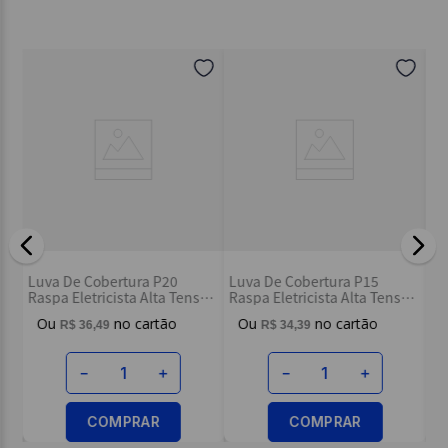
Seu nome
Endereço de email
Escreva uma avaliação
o
Lu
Luva De Cobertura P20
Luva De Cobertura P15
Pu
Raspa Eletricista Alta Tensão
Raspa Eletricista Alta Tensão
ENVIAR AVALIAÇÃO
Za
- Zanel
- Zanel
R$
36
,
49
R$
34
,
39
－
＋
－
＋
COMPRAR
COMPRAR